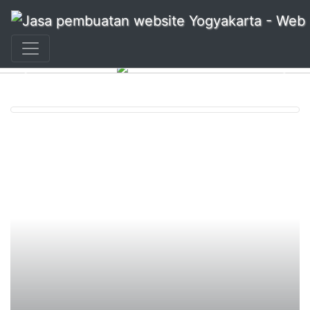
+62 897 880 2313
|
info@idmetafora.com
Previous
Nex