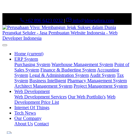
+62 896 6423 0232
|
info@idmetafora.com
Home
(current)
ERP System
Purchasing System
Warehouse Management System
Point of
Sales System
Finance & Budgeting System
Accounting
System
Legal & Administration System
Audit System
Tax
System
Business Intelligent
Pharmacy Management System
Architect Management System
Project Management System
Web Development
Web Development Services
Our Web Portfolio's
Web
Development Price List
Internet Of Things
Tech News
Our Company
About Us
Contact