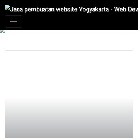
+62 897 880 2313
|
info@idmetafora.com
Previous
Next