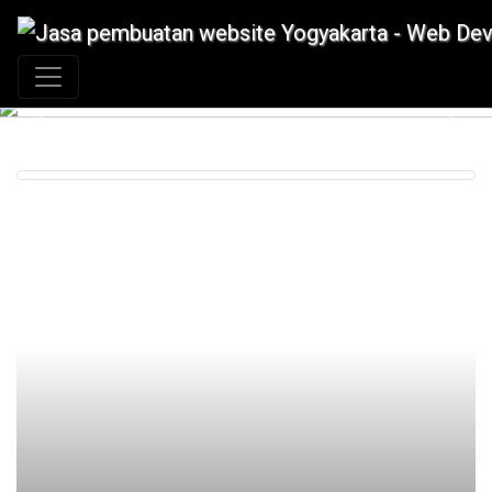
+62 897 880 2313
|
info@idmetafora.com
Previous
Next