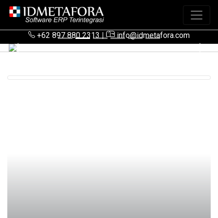
+62 897 880 2313
|
info@idmetafora.com
Previous
Next