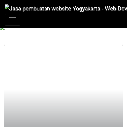
+62 897 880 2313
|
info@idmetafora.com
Previous
Next