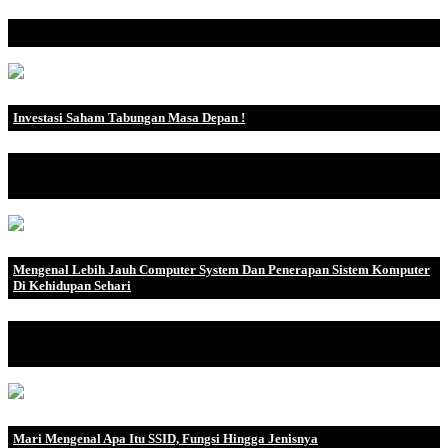
Dalam aktivitas bisnis, ada lima jenis biaya yang berkaitan denga.
Investasi Saham Tabungan Masa Depan !
Pengertian Investasi Di bawah ini adalah definisi investasi oleh
bebe.
Mengenal Lebih Jauh Computer System Dan Penerapan Sistem Komputer
Di Kehidupan Sehari
Pengertian Sistem Komputer Sistem komputer adalah kumpulan
perangkat komputer.
Mari Mengenal Apa Itu SSID, Fungsi Hingga Jenisnya