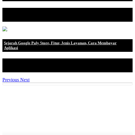
SSID merupakan sebuah istilah teknis yang biasanya digunakan
para ISP (Internet .
Sejarah Google Paly Store, Fitur, Jenis Layanan, Cara Membayar
Aplikasi
Sejarah Google Paly Store, Fitur, Jenis Layanan, Cara Membayar
Aplikasi Google .
Previous
Next