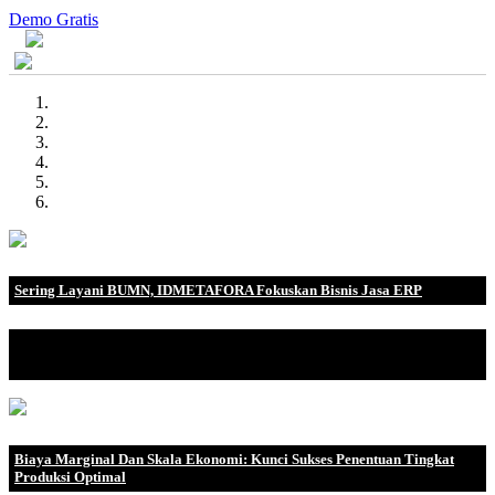
Demo Gratis
Sering Layani BUMN, IDMETAFORA Fokuskan Bisnis Jasa ERP
IDMETAFORA dengan begitu banyak pengalaman baik di
perusahaan nasional, BUMN maupun perusahaan multinasional.
Biaya Marginal Dan Skala Ekonomi: Kunci Sukses Penentuan Tingkat
Produksi Optimal