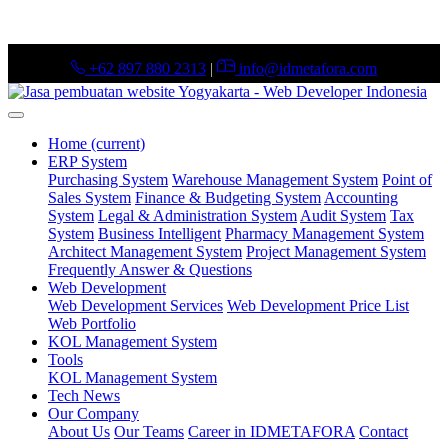
+62 897 880 2313
|
info@idmetafora.com
Home
(current)
ERP System
Purchasing System
Warehouse Management System
Point of
Sales System
Finance & Budgeting System
Accounting
System
Legal & Administration System
Audit System
Tax
System
Business Intelligent
Pharmacy Management System
Architect Management System
Project Management System
Frequently Answer & Questions
Web Development
Web Development Services
Web Development Price List
Web Portfolio
KOL Management System
Tools
KOL Management System
Tech News
Our Company
About Us
Our Teams
Career in IDMETAFORA
Contact