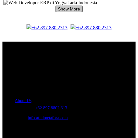
+62 897 880 2313
+62 897 880 2313
About Us.
IDMETAFORA
is ERP Software Company, our main business is Custom
ERP Development.
PT Metafora Indonesia Teknologi (IDMETAFORA™) © 2014-2026
Our Company
About Us
Telephone:
+62 897 8802 313
Email:
info at idmetafora.com
Our Social Media.