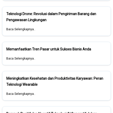
Teknologi Drone: Revolusi dalam Pengiriman Barang dan
Pengawasan Lingkungan
Baca Selengkapnya..
Memanfaatkan Tren Pasar untuk Sukses Bisnis Anda
Baca Selengkapnya..
Meningkatkan Kesehatan dan Produktivitas Karyawan: Peran
Teknologi Wearable
Baca Selengkapnya..