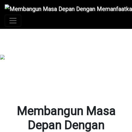
+62 896 6423 0232
|
info@idmetafora.com
Membangun Masa
Depan Dengan