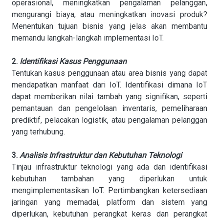
operasional, meningkatkan pengalaman pelanggan,
mengurangi biaya, atau meningkatkan inovasi produk?
Menentukan tujuan bisnis yang jelas akan membantu
memandu langkah-langkah implementasi IoT.
2.
Identifikasi Kasus Penggunaan
Tentukan kasus penggunaan atau area bisnis yang dapat
mendapatkan manfaat dari IoT. Identifikasi dimana IoT
dapat memberikan nilai tambah yang signifikan, seperti
pemantauan dan pengelolaan inventaris, pemeliharaan
prediktif, pelacakan logistik, atau pengalaman pelanggan
yang terhubung.
3.
Analisis Infrastruktur dan Kebutuhan Teknologi
Tinjau infrastruktur teknologi yang ada dan identifikasi
kebutuhan tambahan yang diperlukan untuk
mengimplementasikan IoT. Pertimbangkan ketersediaan
jaringan yang memadai, platform dan sistem yang
diperlukan, kebutuhan perangkat keras dan perangkat