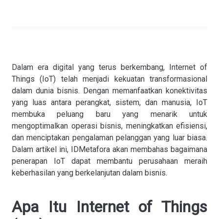
Dalam era digital yang terus berkembang, Internet of
Things (IoT) telah menjadi kekuatan transformasional
dalam dunia bisnis. Dengan memanfaatkan konektivitas
yang luas antara perangkat, sistem, dan manusia, IoT
membuka peluang baru yang menarik untuk
mengoptimalkan operasi bisnis, meningkatkan efisiensi,
dan menciptakan pengalaman pelanggan yang luar biasa.
Dalam artikel ini, IDMetafora akan membahas bagaimana
penerapan IoT dapat membantu perusahaan meraih
keberhasilan yang berkelanjutan dalam bisnis.
Apa Itu Internet of Things