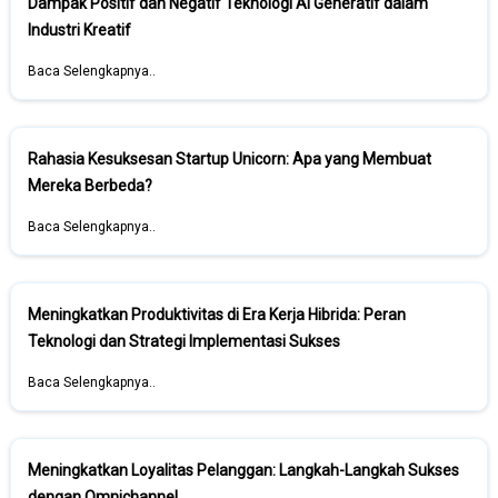
Dampak Positif dan Negatif Teknologi AI Generatif dalam
Industri Kreatif
Baca Selengkapnya..
Rahasia Kesuksesan Startup Unicorn: Apa yang Membuat
Mereka Berbeda?
Baca Selengkapnya..
Meningkatkan Produktivitas di Era Kerja Hibrida: Peran
Teknologi dan Strategi Implementasi Sukses
Baca Selengkapnya..
Meningkatkan Loyalitas Pelanggan: Langkah-Langkah Sukses
dengan Omnichannel