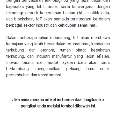
Dengan penyebaran teknologi 5G yang lebih cepat dan
kapasitas yang lebih besar, serta konvergensi dengan
teknologi seperti kecerdasan buatan (AI), analitik data,
dan blockchain, IoT akan semakin terintegrasi ke dalam
berbagai sektor industri dan kehidupan sehari-hari.
Dalam beberapa tahun mendatang, IoT akan membawa
kemajuan yang lebih besar dalam otomatisasi, kendaraan
terhubung dan otonom, rumah pintar, kesehatan
terhubung, dan industri manufaktur yang lebih efisien.
Inovasi bisnis dan model layanan baru akan terus
berkembang, menghasilkan peluang baru untuk
pertumbuhan dan transformasi.
Jika anda merasa artikel ini bermanfaat, bagikan ke
pengikut anda melalui tombol dibawah ini: