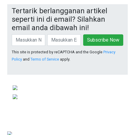
Tertarik berlangganan artikel
seperti ini di email? Silahkan
email anda dibawah ini!
Subscribe Now
This site is protected by reCAPTCHA and the Google
Privacy
Policy
and
Terms of Service
apply.