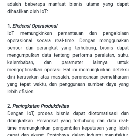
adalah beberapa manfaat bisnis utama yang dapat
dihasilkan oleh IoT:
1.
Efisiensi Operasional
IoT memungkinkan pemantauan dan pengelolaan
operasional secara real-time. Dengan menggunakan
sensor dan perangkat yang terhubung, bisnis dapat
mengumpulkan data tentang performa peralatan, suhu,
kelembaban, dan parameter lainnya untuk
mengoptimalkan operasi. Hal ini memungkinkan deteksi
dini kerusakan atau masalah, perencanaan pemeliharaan
yang tepat waktu, dan penggunaan sumber daya yang
lebih efisien.
2.
Peningkatan Produktivitas
Dengan IoT, proses bisnis dapat diotomatisasi dan
ditingkatkan. Perangkat yang terhubung dan data real-
time memungkinkan pengambilan keputusan yang lebih
cepat dan akurat. Contohnya, dalam industri manufaktur,