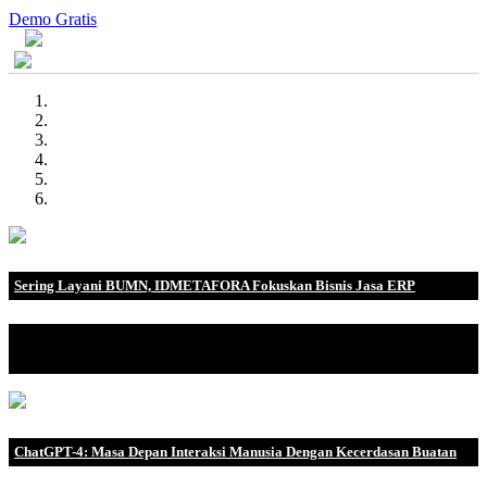
Demo Gratis
Sering Layani BUMN, IDMETAFORA Fokuskan Bisnis Jasa ERP
IDMETAFORA dengan begitu banyak pengalaman baik di
perusahaan nasional, BUMN maupun perusahaan multinasional.
ChatGPT-4: Masa Depan Interaksi Manusia Dengan Kecerdasan Buatan