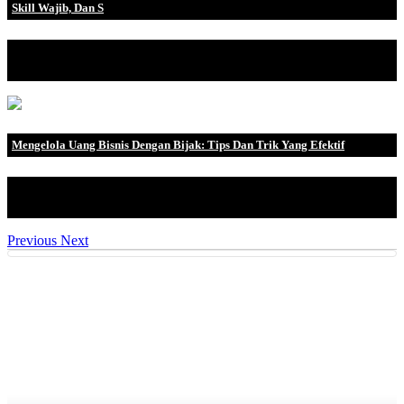
Skill Wajib, Dan S
Dengan berkembangnya penyedia layanan cloud di Indonesia, tak
heran jika p.
Mengelola Uang Bisnis Dengan Bijak: Tips Dan Trik Yang Efektif
Pengelolaan uang bisnis yang bijak adalah salah satu faktor kunci
dalam menjalan.
Previous
Next