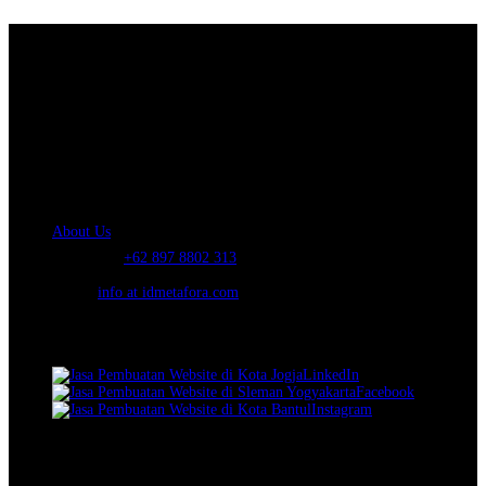
About Us.
IDMETAFORA
is ERP Software Company, our main business is Custom
ERP Development.
PT Metafora Indonesia Teknologi (IDMETAFORA™) © 2014-2026
Our Company
About Us
Telephone:
+62 897 8802 313
Email:
info at idmetafora.com
Our Social Media.
LinkedIn
Facebook
Instagram
© 2014-2026 PT Metafora Indonesia Teknologi (IDMETAFORA ©
).