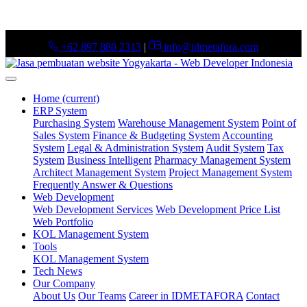
+62 897 880 2313
|
info@idmetafora.com
Home
(current)
ERP System
Purchasing System
Warehouse Management System
Point of
Sales System
Finance & Budgeting System
Accounting
System
Legal & Administration System
Audit System
Tax
System
Business Intelligent
Pharmacy Management System
Architect Management System
Project Management System
Frequently Answer & Questions
Web Development
Web Development Services
Web Development Price List
Web Portfolio
KOL Management System
Tools
KOL Management System
Tech News
Our Company
About Us
Our Teams
Career in IDMETAFORA
Contact