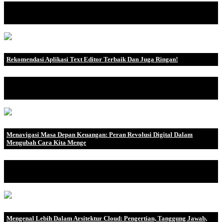
Dalam beberapa tahun terakhir, perkembangan kecerdasan buatan
telah membawa peru.
Rekomendasi Aplikasi Text Editor Terbaik Dan Juga Ringan!
Seorang programmer atau pengembang website tentunya akan
membutuhkan peralatan y.
Menavigasi Masa Depan Keuangan: Peran Revolusi Digital Dalam
Mengubah Cara Kita Menge
Pendahuluan Dalam beberapa dekade terakhir, kita telah
menyak.
Mengenal Lebih Dalam Arsitektur Cloud: Pengertian, Tanggung Jawab,