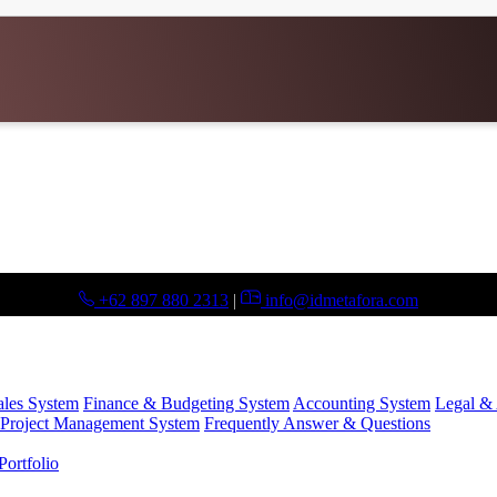
+62 897 880 2313
|
info@idmetafora.com
ales System
Finance & Budgeting System
Accounting System
Legal & 
Project Management System
Frequently Answer & Questions
ortfolio