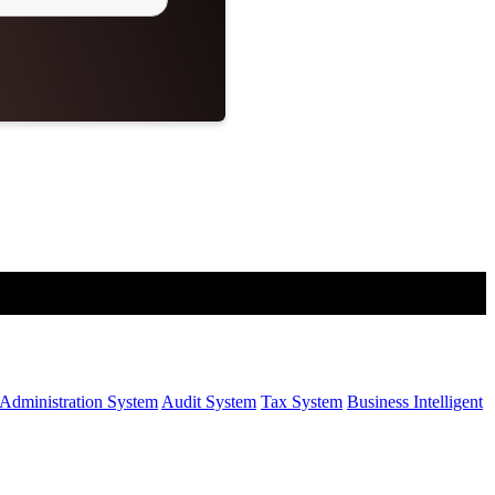
Administration System
Audit System
Tax System
Business Intelligent