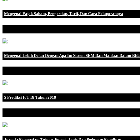
Mengenal Pajak Saham, Pengertian, Tarif, Dan Cara Pelaporannya
Tarif Pajak dan Pelaporan Pajak ekuitas adalah istilah transaksional 
Mengenal Lebih Dekat Dengan Apa Itu Sistem SEM Dan Manfaat Dalam Bida
Search Engine Marketing kerap disebut- sebut selaku metode pemasa
5 Prediksi IoT Di Tahun 2019
5 Prediksi IoT di Tahun 2019 - Anda tentu sudah tau bahwa IoT ber
Jurnal : Pengertian, Tujuan, Fungsi, Jenis Dan Pedoman Penulisan