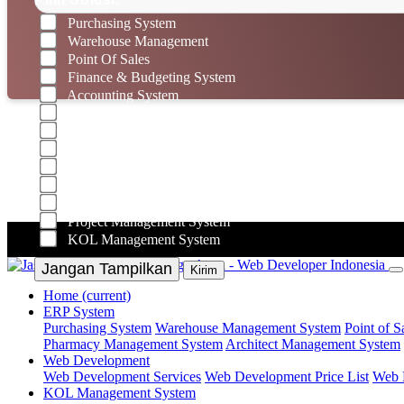
Purchasing System
Warehouse Management
Point Of Sales
Finance & Budgeting System
Accounting System
Business Intelligence
Tax System
Audit System
Legal Administration
Marketplace Omnichannel
Office Operation Management
Project Management System
KOL Management System
Jangan Tampilkan
Kirim
Home
(current)
ERP System
Purchasing System
Warehouse Management System
Point of S
Pharmacy Management System
Architect Management System
Web Development
Web Development Services
Web Development Price List
Web P
KOL Management System