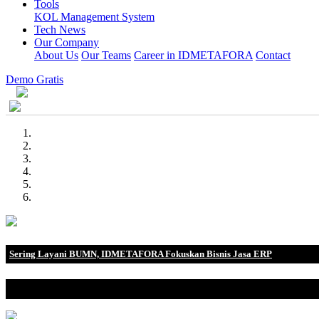
Tools
KOL Management System
Tech News
Our Company
About Us
Our Teams
Career in IDMETAFORA
Contact
Demo Gratis
Sering Layani BUMN, IDMETAFORA Fokuskan Bisnis Jasa ERP
IDMETAFORA dengan begitu banyak pengalaman baik di perusahaa