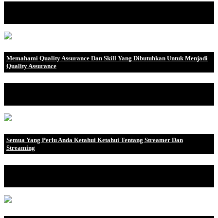
Salah satu hal yang dapat menggambarkan trend analysis adalah
kalimat “Bil.
Memahami Quality Assurance Dan Skill Yang Dibutuhkan Untuk Menjadi
Quality Assurance
Anda mungkin pernah mendengar tentang posisi jaminan kualitas
perusahaan (QA). B.
Semua Yang Perlu Anda Ketahui Ketahui Tentang Streamer Dan
Streaming
Semua yang Perlu Anda Ketahui Tentang Streamer dan Streaming
Jika Anda mengha.