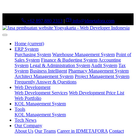
+62 897 880 2313
|
info@idmetafora.com
Home
(current)
ERP System
Purchasing System
Warehouse Management System
Point of
Sales System
Finance & Budgeting System
Accounting
System
Legal & Administration System
Audit System
Tax
System
Business Intelligent
Pharmacy Management System
Architect Management System
Project Management System
Frequently Answer & Questions
Web Development
Web Development Services
Web Development Price List
Web Portfolio
KOL Management System
Tools
KOL Management System
Tech News
Our Company
About Us
Our Teams
Career in IDMETAFORA
Contact