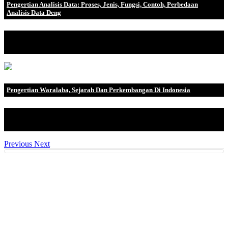
Pengertian Analisis Data: Proses, Jenis, Fungsi, Contoh, Perbedaan
Analisis Data Deng
Pengertian Analisis Data Analisis data (Data analysis) adalah
proses pengumpu.
Pengertian Waralaba, Sejarah Dan Perkembangan Di Indonesia
Franchise atau waralaba adalah metode mendistribusikan produk
atau layanan di ma.
Previous
Next