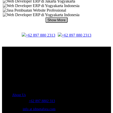
+62 897 880 2313
+62 897 880 2313
About Us.
IDMETAFORA
is ERP Software Company, our main business is Custom
ERP Development.
PT Metafora Indonesia Teknologi (IDMETAFORA™) © 2014-2026
Our Company
About Us
Telephone:
+62 897 8802 313
Email:
info at idmetafora.com