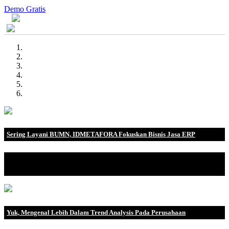
Demo Gratis
Sering Layani BUMN, IDMETAFORA Fokuskan Bisnis Jasa ERP
IDMETAFORA dengan begitu banyak pengalaman baik di
perusahaan nasional, BUMN maupun perusahaan multinasional.
Yuk, Mengenal Lebih Dalam Trend Analysis Pada Perusahaan