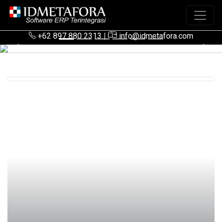
+62 897 880 2313
|
info@idmetafora.com
Previous
Next