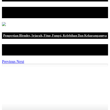
Yogyakarta, 12 Oktober 2024 – Dalam suasana inovasi teknologi
yang terus b.
Pengertian Blender, Sejarah, Fitur, Fungsi, Kelebihan Dan Kekurangannya
Animasi adalah kumpulan gambar yang ditampilkan pada titik
waktu tertentu untuk .
Previous
Next