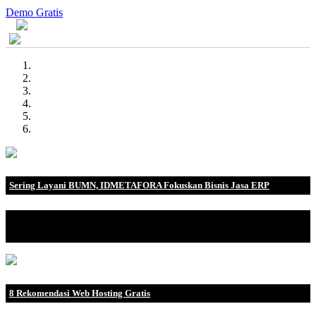
Demo Gratis
Sering Layani BUMN, IDMETAFORA Fokuskan Bisnis Jasa ERP
IDMETAFORA dengan begitu banyak pengalaman baik di
perusahaan nasional, BUMN maupun perusahaan multinasional.
8 Rekomendasi Web Hosting Gratis