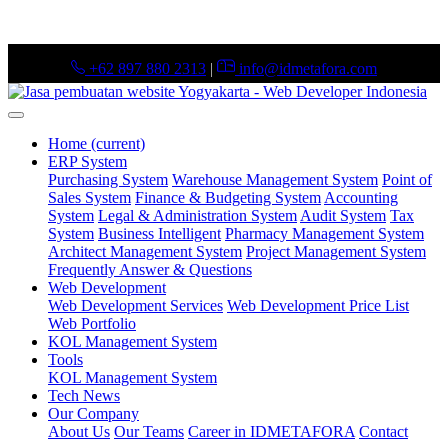
+62 897 880 2313
|
info@idmetafora.com
Home
(current)
ERP System
Purchasing System
Warehouse Management System
Point of
Sales System
Finance & Budgeting System
Accounting
System
Legal & Administration System
Audit System
Tax
System
Business Intelligent
Pharmacy Management System
Architect Management System
Project Management System
Frequently Answer & Questions
Web Development
Web Development Services
Web Development Price List
Web Portfolio
KOL Management System
Tools
KOL Management System
Tech News
Our Company
About Us
Our Teams
Career in IDMETAFORA
Contact