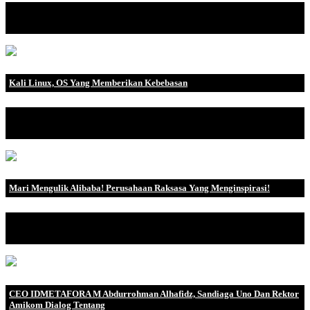
5 Rekomendasi Web Hosting Gratis Terbaik , Apa ada web
hosting gratis yang benar.
Kali Linux, OS Yang Memberikan Kebebasan
Bagi kamu yang sudah terbiasa menggunakan OS windows, pasti
asing dengan istilah.
Mari Mengulik Alibaba! Perusahaan Raksasa Yang Menginspirasi!
Mengenal Apa Itu Alibaba Alibaba sekarang dikenal sebagai
raksasa e-commerce .
CEO IDMETAFORA M Abdurrohman Alhafidz, Sandiaga Uno Dan Rektor
Amikom Dialog Tentang