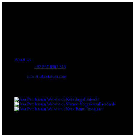
About Us.
IDMETAFORA
is ERP Software Company, our main business is Custom
ERP Development.
PT Metafora Indonesia Teknologi (IDMETAFORA™) © 2014-2026
Our Company
About Us
Telephone:
+62 897 8802 313
Email:
info at idmetafora.com
Our Social Media.
LinkedIn
Facebook
Instagram
© 2014-2026 PT Metafora Indonesia Teknologi (IDMETAFORA ©
).