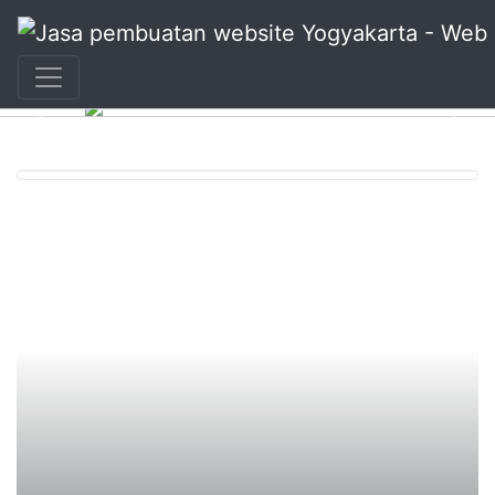
+62 897 880 2313
|
info@idmetafora.com
Previous
Nex