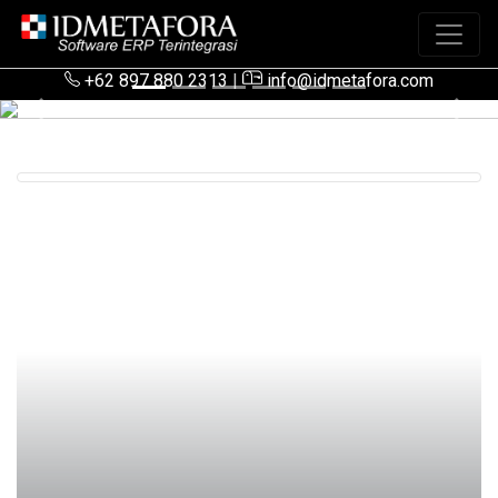
+62 897 880 2313
|
info@idmetafora.com
Previous
Next