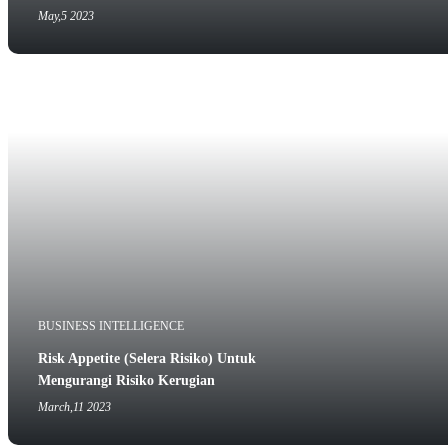
May,5 2023
BUSINESS INTELLIGENCE
Risk Appetite (Selera Risiko) Untuk
Mengurangi Risiko Kerugian
March,11 2023