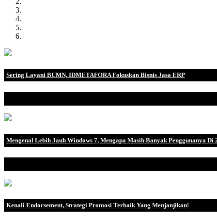
Sering Layani BUMN, IDMETAFORA Fokuskan Bisnis Jasa ERP
IDMETAFORA dengan begitu banyak pengalaman baik di perusahaa
Mengenal Lebih Jauh Windows 7, Mengapa Masih Banyak Penggunanya Di 
Windows 7 adalah sistem operasi yang diproduksi Microsoft untuk d
Kenali Endorsement, Strategi Promosi Terbaik Yang Menjanjikan!