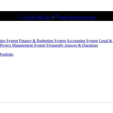
+62 897 880 2313
|
info@idmetafora.com
ales System
Finance & Budgeting System
Accounting System
Legal & 
Project Management System
Frequently Answer & Questions
ortfolio