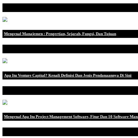
Perkembangan media sosial saat ini sangat memberikan banyak manf
Mengenal Manajemen : Pengertian, Sejarah, Fungsi, Dan Tujuan
Pengertian Manajemen adalah suatu proses yang dilakukan untuk me
Apa Itu Venture Capital? Kenali Definisi Dan Jenis Pendanaannya Di Sini
Memulai bisnis bukanlah hal yang mudah dan banyak hal yang harus 
Mengenal Apa Itu Project Management Software, Fitur Dan 10 Software Ma
Dalam kehidupan sehari-hari seorang Project Manager (PM), Anda si