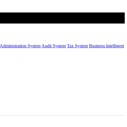
Administration System
Audit System
Tax System
Business Intelligent