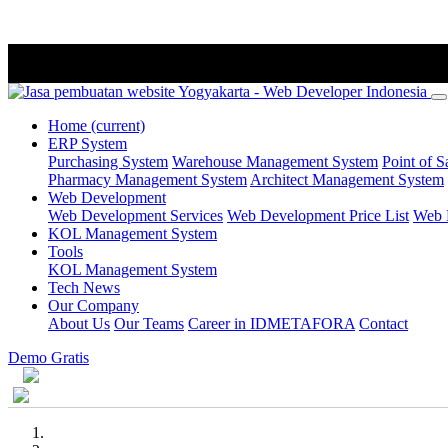
Home
(current)
ERP System
Purchasing System
Warehouse Management System
Point of S
Pharmacy Management System
Architect Management System
Web Development
Web Development Services
Web Development Price List
Web P
KOL Management System
Tools
KOL Management System
Tech News
Our Company
About Us
Our Teams
Career in IDMETAFORA
Contact
Demo Gratis