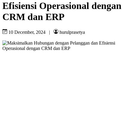
Efisiensi Operasional dengan
CRM dan ERP
10 December, 2024
|
hurulprasetya