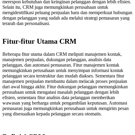
merespon kebutuhan dan keinginan pelanggan dengan lebih efisien.
Selain itu, CRM juga memungkinkan perusahaan untuk
mengidentifikasi peluang penjualan baru dan memperkuat hubungan
dengan pelanggan yang sudah ada melalui strategi pemasaran yang
terarah dan personalisasi.
Fitur-fitur Utama CRM
Beberapa fitur utama dalam CRM meliputi manajemen kontak,
manajemen penjualan, dukungan pelanggan, analisis data
pelanggan, dan automasi pemasaran. Fitur manajemen kontak
memungkinkan perusahaan untuk menyimpan informasi kontak
pelanggan secara terstruktur dan mudah diakses. Sementara fitur
manajemen penjualan membantu dalam melacak proses penjualan
dari awal hingga akhir. Fitur dukungan pelanggan memungkinkan
perusahaan untuk mengatasi masalah pelanggan dengan lebih
efisien, sementara fitur analisis data pelanggan memberikan
wawasan yang berharga untuk pengambilan keputusan. Automasi
pemasaran juga memungkinkan perusahaan untuk mengirim pesan
yang disesuaikan kepada pelanggan secara otomatis.