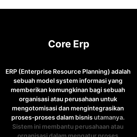
Core Erp
ERP
(Enterprise
Resource
Planning)
adalah
sebuah
model
system
informasi
yang
memberikan
kemungkinan
bagi
sebuah
organisasi
atau
perusahaan
untuk
mengotomisasi
dan
mengintegrasikan
proses-proses
dalam
bisnis
utamanya.
Sistem
ini
membantu
perusahaan
atau
organisasi
dalam
mengatur
proses