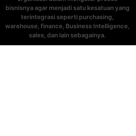
bisnisnya
agar
menjadi
satu
kesatuan
yang
terintegrasi
seperti
purchasing,
warehouse,
finance,
Business
Intelligence,
sales,
dan
lain
sebagainya.
Manfaat Sistem Business
Intelligence IDMETAFORA