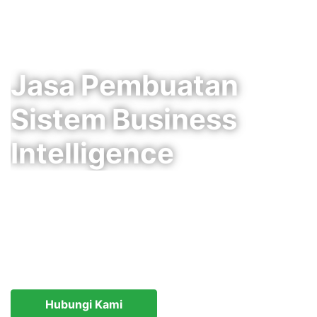
Jasa
Pembuatan
Sistem
Business
Intelligence
Jasa Pembuatan Sistem Business Intelligence
merupakan salah satu layanan yang ditawarkan oleh
Tim IDMETAFORA.
Hubungi Kami