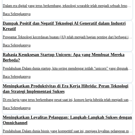
Dalam era digital yang terus berkembang, teknologi wearable telah menjadi sebuah fenomena yang sangat populer di kalangan masyarakat. Perangkat-perangkat wearable, seperti smartwatch, fitness tracker, dan augmented reality glasses, kini semakin banyak digunakan oleh individu, termasuk di lingkungan
Baca Selengkapnya
Dampak Positif dan Negatif Teknologi AI Generatif dalam Industri
Kreatif
Pengantar Teknologi kecerdasan buatan (AI) telah menjadi bagian penting dari berbagai industri, termasuk industri kreatif. Salah satu teknologi AI yang mendapat perhatian besar adalah AI generatif, yang mampu menciptakan konten secara otomatis. Dalam laporan ini, kami akan menjelajahi dampak positi
Baca Selengkapnya
Rahasia Kesuksesan Startup Unicorn: Apa yang Membuat Mereka
Berbeda?
Pendahuluan Dalam dunia startup, kita sering mendengar istilah “unicorn” yang digunakan untuk merujuk pada perusahaan startup yang memiliki valuasi lebih dari 1 miliar dolar. Mereka adalah pemenang besar di arena bisnis, menarik perhatian investor dan media dengan pertumbuhan mereka yan
Baca Selengkapnya
Meningkatkan Produktivitas di Era Kerja Hibrida: Peran Teknologi
dan Strategi Implementasi Sukses
Di era kerja yang terus berkembang pesat saat ini, konsep kerja hibrida telah menjadi sangat penting. Kerja hibrida mengacu pada pendekatan fleksibel yang memungkinkan karyawan untuk bekerja baik dari kantor maupun lokasi lain seperti rumah mereka. Artikel ini akan menjelaskan definisi, komponen uta
Baca Selengkapnya
Meningkatkan Loyalitas Pelanggan: Langkah-Langkah Sukses dengan
Omnichannel
Pendahuluan Dalam dunia bisnis yang kompetitif saat ini, menjaga loyalitas pelanggan merupakan hal yang sangat penting. Loyalitas pelanggan dapat memberikan kestabilan pendapatan dan meningkatkan reputasi merek. Salah satu strategi yang efektif untuk mencapai hal ini adalah dengan menerapkan strate