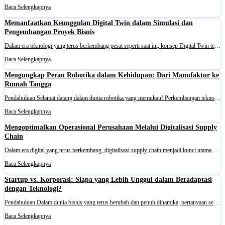
Baca Selengkapnya
Memanfaatkan Keunggulan Digital Twin dalam Simulasi dan
Pengembangan Proyek Bisnis
Dalam era teknologi yang terus berkembang pesat seperti saat ini, konsep Digital Twin telah muncul sebagai alat yang sangat powerful dalam bidang simulasi dan pengembangan proyek bisnis. Digital Twin merupakan representasi virtual dari suatu sistem fisik yang ada sebagai entitas terpisah. Ini berfun
Baca Selengkapnya
Mengungkap Peran Robotika dalam Kehidupan: Dari Manufaktur ke
Rumah Tangga
Pendahuluan Selamat datang dalam dunia robotika yang memukau! Perkembangan teknologi robotika telah membawa perubahan yang luar biasa dalam kehidupan kita sehari-hari, mulai dari industri manufaktur hingga rumah tangga. Bersama-sama, kita akan menjelajahi bagaimana robotika telah mengubah cara kita
Baca Selengkapnya
Mengoptimalkan Operasional Perusahaan Melalui Digitalisasi Supply
Chain
Dalam era digital yang terus berkembang, digitalisasi supply chain menjadi kunci utama dalam meningkatkan efisiensi operasional perusahaan. Supply chain memainkan peran yang sangat penting dalam mengatur alur barang dan informasi dari pemasok hingga konsumen akhir. Dengan adanya teknologi digital ya
Baca Selengkapnya
Startup vs. Korporasi: Siapa yang Lebih Unggul dalam Beradaptasi
dengan Teknologi?
Pendahuluan Dalam dunia bisnis yang terus berubah dan penuh dinamika, pertanyaan seputar kemampuan perusahaan untuk beradaptasi dengan teknologi menjadi semakin relevan. Termasuk antara startup yang sering dikaitkan dengan inovasi dan kecepatan, serta korporasi yang memiliki sumber daya dan infrast
Baca Selengkapnya