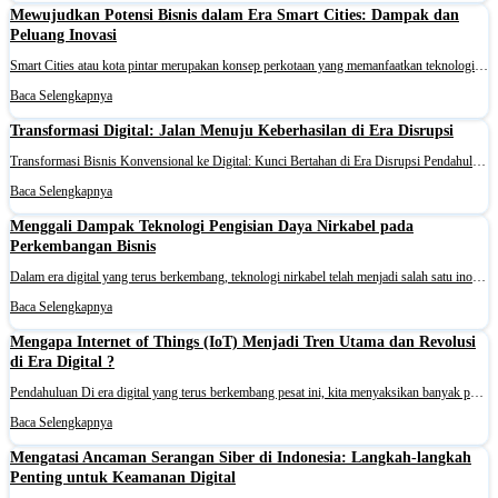
Mewujudkan Potensi Bisnis dalam Era Smart Cities: Dampak dan
Peluang Inovasi
Smart Cities atau kota pintar merupakan konsep perkotaan yang memanfaatkan teknologi informasi dan komunikasi (TIK) untuk meningkatkan kualitas hidup, efisiensi, dan keberlanjutan. Konsep ini melibatkan pengelolaan infrastruktur perkotaan dan layanan seperti transportasi, energi, air, dan limbah sec
Baca Selengkapnya
Transformasi Digital: Jalan Menuju Keberhasilan di Era Disrupsi
Transformasi Bisnis Konvensional ke Digital: Kunci Bertahan di Era Disrupsi Pendahuluan Apakah Anda pernah merasa bisnis Anda terjebak di masa lalu? Mungkin proses operasionalnya lambat, sistemnya usang, atau bahkan terasa sulit untuk bersaing dengan pemain baru yang lebih gesit. Saya pun pernah
Baca Selengkapnya
Menggali Dampak Teknologi Pengisian Daya Nirkabel pada
Perkembangan Bisnis
Dalam era digital yang terus berkembang, teknologi nirkabel telah menjadi salah satu inovasi yang paling mengubah cara kita berinteraksi dengan perangkat elektronik. Salah satu aspek yang paling menarik dari teknologi nirkabel adalah kemampuannya untuk memungkinkan pengisian daya tanpa kabel. Dengan
Baca Selengkapnya
Mengapa Internet of Things (IoT) Menjadi Tren Utama dan Revolusi
di Era Digital ?
Pendahuluan Di era digital yang terus berkembang pesat ini, kita menyaksikan banyak perubahan signifikan yang mengubah cara kita berinteraksi dengan dunia. Salah satu tren yang menonjol dan terus menarik perhatian kita adalah Internet of Things (IoT). IoT bukan sekadar kata kunci; ia merupakan revo
Baca Selengkapnya
Mengatasi Ancaman Serangan Siber di Indonesia: Langkah-langkah
Penting untuk Keamanan Digital