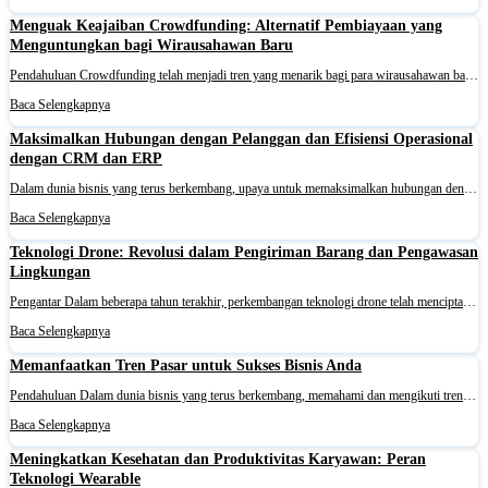
Menguak Keajaiban Crowdfunding: Alternatif Pembiayaan yang
Menguntungkan bagi Wirausahawan Baru
Pendahuluan Crowdfunding telah menjadi tren yang menarik bagi para wirausahawan baru dalam memulai dan mengembangkan bisnis mereka. Metode ini tidak hanya memberikan akses ke modal yang lebih besar, tetapi juga memungkinkan mereka untuk meningkatkan visibilitas bisnis dan mendapatkan umpan balik ya
Baca Selengkapnya
Maksimalkan Hubungan dengan Pelanggan dan Efisiensi Operasional
dengan CRM dan ERP
Dalam dunia bisnis yang terus berkembang, upaya untuk memaksimalkan hubungan dengan pelanggan menjadi semakin penting. Untuk mencapai hal ini, perusahaan harus memanfaatkan alat teknologi yang tepat. Dua alat yang paling sering digunakan adalah CRM (Customer Relationship Management) dan ERP (Enterpr
Baca Selengkapnya
Teknologi Drone: Revolusi dalam Pengiriman Barang dan Pengawasan
Lingkungan
Pengantar Dalam beberapa tahun terakhir, perkembangan teknologi drone telah menciptakan berbagai peluang baru dalam berbagai bidang, mulai dari logistik hingga pengawasan lingkungan. Dari awalnya digunakan untuk memantau udara atau fotografi, kini drone telah memasuki dunia logistik dengan kegunaan
Baca Selengkapnya
Memanfaatkan Tren Pasar untuk Sukses Bisnis Anda
Pendahuluan Dalam dunia bisnis yang terus berkembang, memahami dan mengikuti tren pasar merupakan hal yang penting untuk kesuksesan sebuah perusahaan. Sebagai bagian dari tim kami, kami percaya bahwa memanfaatkan tren pasar adalah kunci untuk meningkatkan pendapatan bisnis dan tetap relevan di teng
Baca Selengkapnya
Meningkatkan Kesehatan dan Produktivitas Karyawan: Peran
Teknologi Wearable