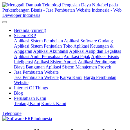
Beranda
(current)
Sistem ERP
Aplikasi Sistem Pembelian
Aplikasi Software Gudang
Aplikasi Sistem Penjualan Toko
Aplikasi Keuangan &
Anggaran
Aplikasi Akuntansi
Aplikasi Arsip dan Legalitas
Aplikasi Audit Perusahaan
Aplikasi Pajak
Aplikasi Bisnis
Inteligensi
Aplikasi Sistem Apotek
Aplikasi Perhitungan
Biaya Bangunan
Aplikasi Sistem Manajemen Proyek
Jasa Pembuatan Website
Jasa Pembuatan Website
Karya Kami
Harga Pembuatan
Website
Internet Of Things
Blog
Perusahaan Kami
Tentang Kami
Kontak Kami
Telephone