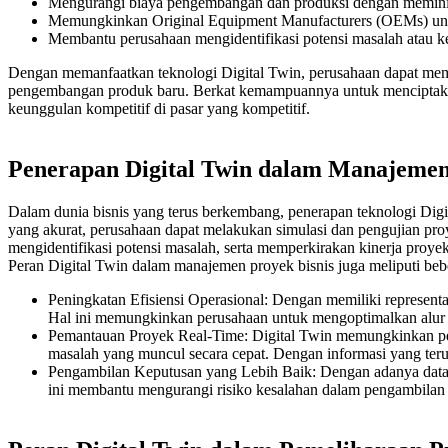
Mengurangi biaya pengembangan dan produksi dengan memini
Memungkinkan Original Equipment Manufacturers (OEMs) unt
Membantu perusahaan mengidentifikasi potensi masalah atau k
Dengan memanfaatkan teknologi Digital Twin, perusahaan dapat memp
pengembangan produk baru. Berkat kemampuannya untuk menciptakan re
keunggulan kompetitif di pasar yang kompetitif.
Penerapan Digital Twin dalam Manajemen
Dalam dunia bisnis yang terus berkembang, penerapan teknologi Di
yang akurat, perusahaan dapat melakukan simulasi dan pengujian pr
mengidentifikasi potensi masalah, serta memperkirakan kinerja proyek 
Peran Digital Twin dalam manajemen proyek bisnis juga meliputi beb
Peningkatan Efisiensi Operasional: Dengan memiliki representas
Hal ini memungkinkan perusahaan untuk mengoptimalkan alur k
Pemantauan Proyek Real-Time: Digital Twin memungkinkan per
masalah yang muncul secara cepat. Dengan informasi yang teru
Pengambilan Keputusan yang Lebih Baik: Dengan adanya data re
ini membantu mengurangi risiko kesalahan dalam pengambilan k