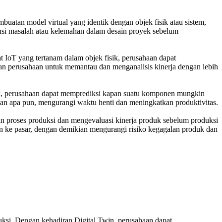
uatan model virtual yang identik dengan objek fisik atau sistem,
tensi masalah atau kelemahan dalam desain proyek sebelum
t IoT yang tertanam dalam objek fisik, perusahaan dapat
akan perusahaan untuk memantau dan menganalisis kinerja dengan lebih
isik, perusahaan dapat memprediksi kapan suatu komponen mungkin
n apa pun, mengurangi waktu henti dan meningkatkan produktivitas.
n proses produksi dan mengevaluasi kinerja produk sebelum produksi
n ke pasar, dengan demikian mengurangi risiko kegagalan produk dan
uksi. Dengan kehadiran Digital Twin, perusahaan dapat