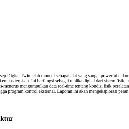
onsep Digital Twin telah muncul sebagai alat yang sangat powerful dal
 entitas terpisah. Ini berfungsi sebagai replika digital dari sistem fisi
us-menerus mengumpulkan data real-time tentang kondisi fisik peralatan 
ngga program kontrol eksternal. Laporan ini akan mengeksplorasi pera
aktur