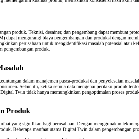
g memengaruhi kualitas produk, memastikan konsistensi hasil akhir d
mbangan produk. Teknisi, desainer, dan pengembang dapat membuat proto
EM) dapat mengurangi biaya pengembangan dan produksi dengan memin
gkinkan perusahaan untuk mengidentifikasi masalah potensial atau ke
lam pengembangan produk.
Masalah
 keuntungan dalam manajemen pasca-produksi dan penyelesaian masala
onsumen. Selain itu, ketika semua data mengenai perilaku produk terdo
 Digital Twin tidak hanya memungkinkan pengoptimalan proses produ
an Produk
at yang signifikan bagi perusahaan. Dengan menggunakan teknologi i
 produk. Beberapa manfaat utama Digital Twin dalam pengembangan pro