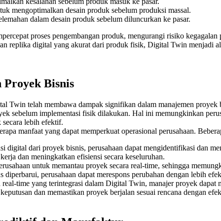
malkan kesalahan sebelum produk masuk ke pasar.
uk mengoptimalkan desain produk sebelum produksi massal.
elemahan dalam desain produk sebelum diluncurkan ke pasar.
ercepat proses pengembangan produk, mengurangi risiko kegagalan pr
plika digital yang akurat dari produk fisik, Digital Twin menjadi a
 Proyek Bisnis
gital Twin telah membawa dampak signifikan dalam manajemen proyek b
oyek sebelum implementasi fisik dilakukan. Hal ini memungkinkan peru
secara lebih efektif.
erapa manfaat yang dapat memperkuat operasional perusahaan. Beberapa
i digital dari proyek bisnis, perusahaan dapat mengidentifikasi dan me
erja dan meningkatkan efisiensi secara keseluruhan.
usahaan untuk memantau proyek secara real-time, sehingga memungki
s diperbarui, perusahaan dapat merespons perubahan dengan lebih efek
al-time yang terintegrasi dalam Digital Twin, manajer proyek dapat m
eputusan dan memastikan proyek berjalan sesuai rencana dengan efekt