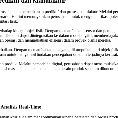
rediktif dan Manufaktur
sial dalam pemeliharaan prediktif dan proses manufaktur. Melalui pemb
 skenario. Hal ini memungkinkan perusahaan untuk mengidentifikasi po
tasi fisik.
terhadap kinerja objek fisik. Dengan memanfaatkan sensor dan perangka
but. Data ini dapat diintegrasikan ke dalam model digital, memberday
 operasi dan meningkatkan efisiensi dalam proyek bisnis mereka.
n perbaikan. Dengan memanfaatkan data yang dikumpulkan dari objek f
aan untuk mengambil tindakan pencegahan sebelum terjadinya kerusaka
 produk. Melalui pemodelan digital, perusahaan dapat mensimulasika
tensi masalah atau kelemahan dalam desain produk sebelum diluncurka
Analisis Real-Time
eranan krusial dalam mengoptimalkan kinerja peralatan dan proses prod