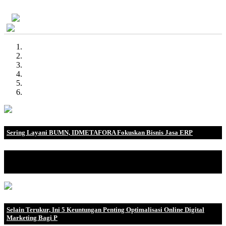
Demo Gratis
Sering Layani BUMN, IDMETAFORA Fokuskan Bisnis Jasa ERP
IDMETAFORA dengan begitu banyak pengalaman baik di
perusahaan nasional, BUMN maupun perusahaan multinasional.
Selain Terukur, Ini 5 Keuntungan Penting Optimalisasi Online Digital
Marketing Bagi P