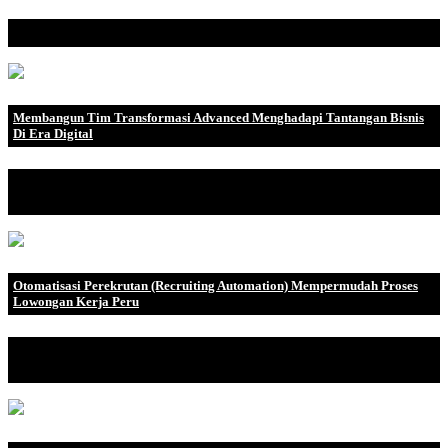
Selain Terukur, Ini 5 Keuntungan Penting Opti.
Membangun Tim Transformasi Advanced Menghadapi Tantangan Bisnis
Di Era Digital
Dalam menghadapi perubahan yang disebabkan oleh transformasi
advanced, penting.
Otomatisasi Perekrutan (Recruiting Automation) Mempermudah Proses
Lowongan Kerja Peru
Sebagai perekrut, tujuan utama perusahaan adalah memberikan
kandidat berkualit.