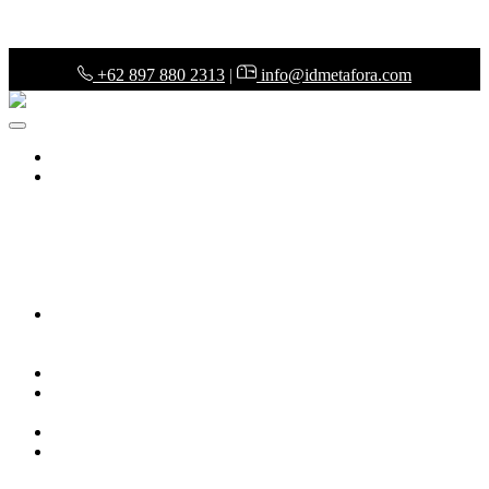
+62 897 880 2313
|
info@idmetafora.com
Home
(current)
ERP System
Purchasing System
Warehouse Management System
Point of
Sales System
Finance & Budgeting System
Accounting
System
Legal & Administration System
Audit System
Tax
System
Business Intelligent
Pharmacy Management System
Architect Management System
Project Management System
Frequently Answer & Questions
Web Development
Web Development Services
Web Development Price List
Web Portfolio
KOL Management System
Tools
KOL Management System
Tech News
Our Company
About Us
Our Teams
Career in IDMETAFORA
Contact