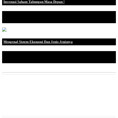
Investasi Saham Tabungan Masa Depan !
Pengertian Investasi Di bawah ini adalah definisi investasi oleh
bebe.
Mengenal Sistem Ekonomi Dan Jenis-Jenisnya
Perkembangan Sistem Ekonomi Setiap negara memiliki cara
tersendiri dalam menj.
Previous
Next