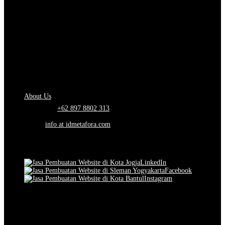
About Us.
IDMETAFORA
is ERP Software Company, our main business is Custom
ERP Development.
PT Metafora Indonesia Teknologi (IDMETAFORA™) © 2014-2026
Our Company
About Us
Telephone:
+62 897 8802 313
Email:
info at idmetafora.com
Our Social Media.
LinkedIn
Facebook
Instagram
© 2014-2026 PT Metafora Indonesia Teknologi (IDMETAFORA ©
).
Page rendered in
2.5367
seconds.