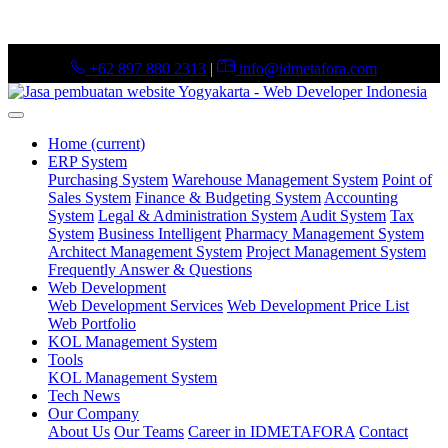
+62 897 880 2313
|
info@idmetafora.com
Home
(current)
ERP System
Purchasing System
Warehouse Management System
Point of
Sales System
Finance & Budgeting System
Accounting
System
Legal & Administration System
Audit System
Tax
System
Business Intelligent
Pharmacy Management System
Architect Management System
Project Management System
Frequently Answer & Questions
Web Development
Web Development Services
Web Development Price List
Web Portfolio
KOL Management System
Tools
KOL Management System
Tech News
Our Company
About Us
Our Teams
Career in IDMETAFORA
Contact