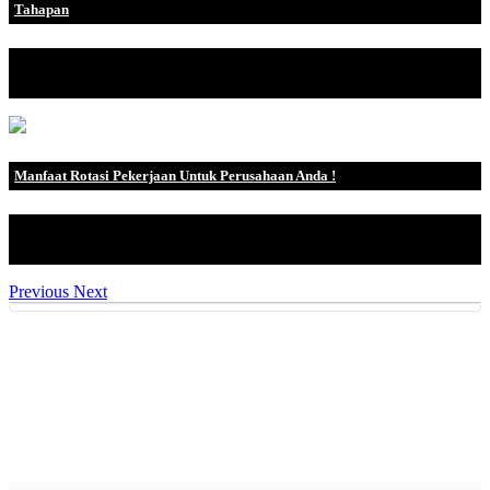
Tahapan
Pengertian CRM atau Customer Relationship Management adalah
suatu pendeka.
Manfaat Rotasi Pekerjaan Untuk Perusahaan Anda !
Pengertian Rotasi Kerja Rotasi pekerjaan adalah gerakan
horizontal ya.
Previous
Next