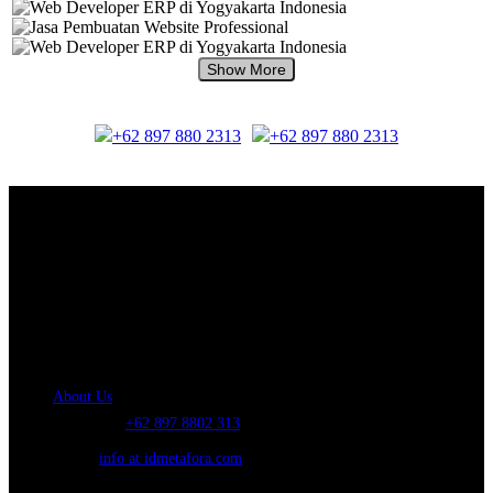
+62 897 880 2313
+62 897 880 2313
About Us.
IDMETAFORA
is ERP Software Company, our main business is Custom
ERP Development.
PT Metafora Indonesia Teknologi (IDMETAFORA™) © 2014-2026
Our Company
About Us
Telephone:
+62 897 8802 313
Email:
info at idmetafora.com