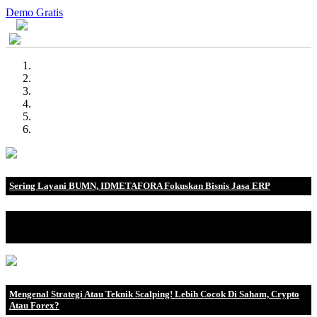
Demo Gratis
Sering Layani BUMN, IDMETAFORA Fokuskan Bisnis Jasa ERP
IDMETAFORA dengan begitu banyak pengalaman baik di
perusahaan nasional, BUMN maupun perusahaan multinasional.
Mengenal Strategi Atau Teknik Scalping! Lebih Cocok Di Saham, Crypto
Atau Forex?