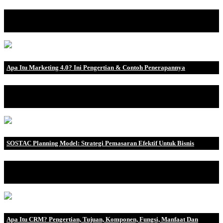
Scalping merupakan salah satu kegiatan yang mendebarkan. Ini
berjalan dengan san.
Apa Itu Marketing 4.0? Ini Pengertian & Contoh Penerapannya
Seiring dengan pertumbuhannya teknologi, dunia pemasaran pula
turut tumbuh. Jika.
SOSTAC Planning Model: Strategi Pemasaran Efektif Untuk Bisnis
Strategi yang efektif dalam pemasaran tidak hanya bergantung
pada produk yang ba.
Apa Itu CRM? Pengertian, Tujuan, Komponen, Fungsi, Manfaat Dan