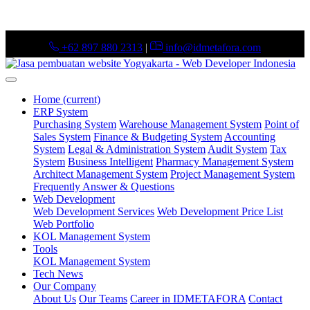
+62 897 880 2313
|
info@idmetafora.com
Home
(current)
ERP System
Purchasing System
Warehouse Management System
Point of
Sales System
Finance & Budgeting System
Accounting
System
Legal & Administration System
Audit System
Tax
System
Business Intelligent
Pharmacy Management System
Architect Management System
Project Management System
Frequently Answer & Questions
Web Development
Web Development Services
Web Development Price List
Web Portfolio
KOL Management System
Tools
KOL Management System
Tech News
Our Company
About Us
Our Teams
Career in IDMETAFORA
Contact