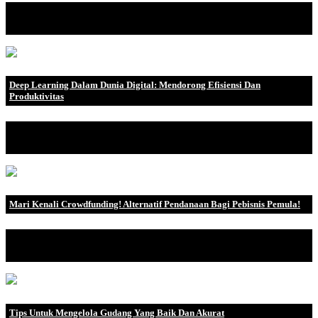
Internet merupakan jaringan komunikasi elektronik yang
menghubungkan jaringan ko.
Deep Learning Dalam Dunia Digital: Mendorong Efisiensi Dan
Produktivitas
Kemajuan dalam teknologi Deep Learning menghadirkan inovasi
yang luar biasa dala.
Mari Kenali Crowdfunding! Alternatif Pendanaan Bagi Pebisnis Pemula!
Di era yang serba mengandalkan teknologi dan internet ini,
sebagai pemilik bis.
Tips Untuk Mengelola Gudang Yang Baik Dan Akurat