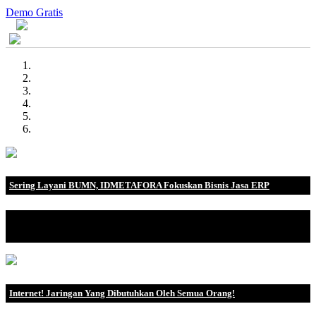
Demo Gratis
Sering Layani BUMN, IDMETAFORA Fokuskan Bisnis Jasa ERP
IDMETAFORA dengan begitu banyak pengalaman baik di
perusahaan nasional, BUMN maupun perusahaan multinasional.
Internet! Jaringan Yang Dibutuhkan Oleh Semua Orang!