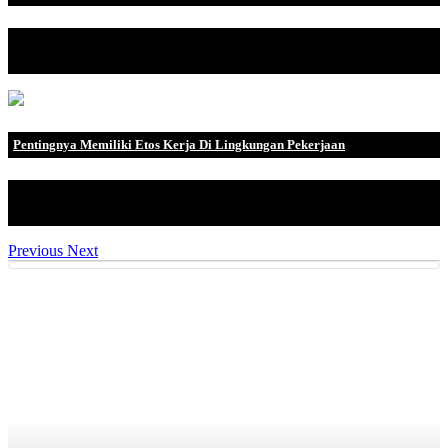
Saat menjalankan sebuah bisnis, banyak aspek yang harus
diperhatikan dan dikelol.
Pentingnya Memiliki Etos Kerja Di Lingkungan Pekerjaan
Pada saat bekerja pasti Anda sering mendengar mengenai istilah
etos kerja. Secar.
Previous
Next