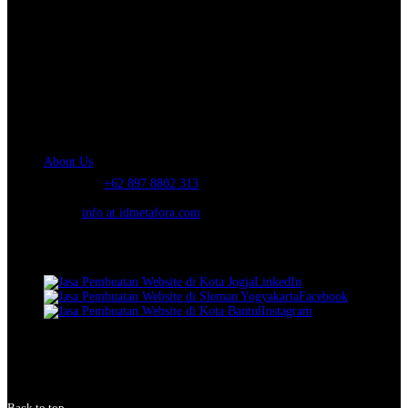
About Us.
IDMETAFORA
is ERP Software Company, our main business is Custom
ERP Development.
PT Metafora Indonesia Teknologi (IDMETAFORA™) © 2014-2026
Our Company
About Us
Telephone:
+62 897 8802 313
Email:
info at idmetafora.com
Our Social Media.
LinkedIn
Facebook
Instagram
© 2014-2026 PT Metafora Indonesia Teknologi (IDMETAFORA ©
).
Page rendered in
6.2805
seconds.
Back to top