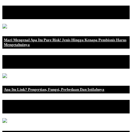
Menurut Financial Accounting Standard Board (FASB), aktiva
merupakan manfaat eko.
Mari Mengenal Apa Itu Pure Risk! Jenis Hingga Kenapa Pembisnis Harus
Mengetahuinya
Saat membangun dan mengembangkan rencana bisnis, manajemen
risiko sangat diperlu.
Apa Itu Link? Pengertian, Fungsi, Perbedaan Dan Istilahnya
Jika kalian familiar dengan pengertian website, maka kalian akan
sering mendenga.