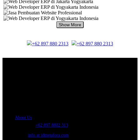
+62 897 880 2313
+62 897 880 2313
About Us.
IDMETAFORA
is ERP Software Company, our main business is Custom
ERP Development.
PT Metafora Indonesia Teknologi (IDMETAFORA™) © 2014-2026
Our Company
About Us
Telephone:
+62 897 8802 313
Email:
info at idmetafora.com