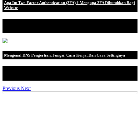
Apa Itu Two Factor Authentication (2FA) ? Mengapa 2FA Dibutuhkan Bagi
Website
Keamanan akun online bukanlah hal yang sepele. Apalagi jika
username dan passwor.
Mengenal DNS Pengertian, Fungsi, Cara Kerja, Dan Cara Settingnya
Pengertian DNS DNS adalah singkatan dari Domain Name
System, sebuah s.
Previous
Next