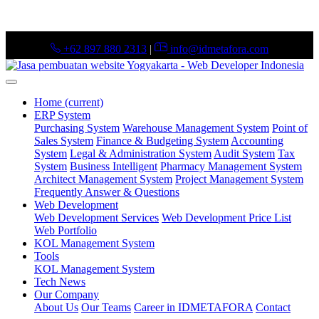
+62 897 880 2313
|
info@idmetafora.com
Home
(current)
ERP System
Purchasing System
Warehouse Management System
Point of
Sales System
Finance & Budgeting System
Accounting
System
Legal & Administration System
Audit System
Tax
System
Business Intelligent
Pharmacy Management System
Architect Management System
Project Management System
Frequently Answer & Questions
Web Development
Web Development Services
Web Development Price List
Web Portfolio
KOL Management System
Tools
KOL Management System
Tech News
Our Company
About Us
Our Teams
Career in IDMETAFORA
Contact