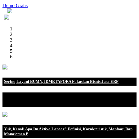
Demo Gratis
Sering Layani BUMN, IDMETAFORA Fokuskan Bisnis Jasa ERP
IDMETAFORA dengan begitu banyak pengalaman baik di
perusahaan nasional, BUMN maupun perusahaan multinasional.
Yuk, Kenali Apa Itu Aktiva Lancar? Definisi, Karakteristik, Manfaat, Dan
Manajemen P