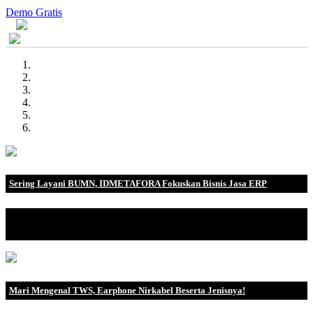
Demo Gratis
Sering Layani BUMN, IDMETAFORA Fokuskan Bisnis Jasa ERP
IDMETAFORA dengan begitu banyak pengalaman baik di
perusahaan nasional, BUMN maupun perusahaan multinasional.
Mari Mengenal TWS, Earphone Nirkabel Beserta Jenisnya!