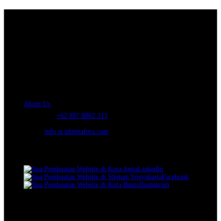
About Us.
IDMETAFORA
is ERP Software Company, our main business is Custom
ERP Development.
PT Metafora Indonesia Teknologi (IDMETAFORA™) © 2014-2026
Our Company
About Us
Telephone:
+62 897 8802 313
Email:
info at idmetafora.com
Our Social Media.
LinkedIn
Facebook
Instagram
© 2014-2026 PT Metafora Indonesia Teknologi (IDMETAFORA ©
).