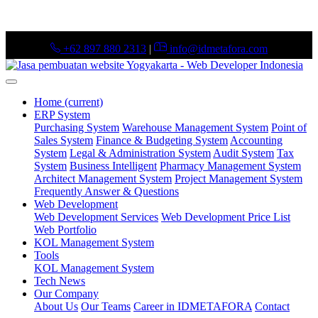
+62 897 880 2313
|
info@idmetafora.com
Home
(current)
ERP System
Purchasing System
Warehouse Management System
Point of
Sales System
Finance & Budgeting System
Accounting
System
Legal & Administration System
Audit System
Tax
System
Business Intelligent
Pharmacy Management System
Architect Management System
Project Management System
Frequently Answer & Questions
Web Development
Web Development Services
Web Development Price List
Web Portfolio
KOL Management System
Tools
KOL Management System
Tech News
Our Company
About Us
Our Teams
Career in IDMETAFORA
Contact