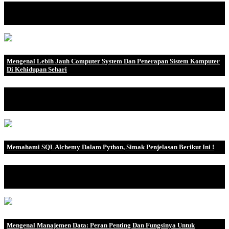
Perangkat stereo kini tidak hanya sekedar menjadi aksesoris yang
dipakai untuk d.
Mengenal Lebih Jauh Computer System Dan Penerapan Sistem Komputer
Di Kehidupan Sehari
Pengertian Sistem Komputer Sistem komputer adalah kumpulan
perangkat komputer.
Memahami SQLAlchemy Dalam Python, Simak Penjelasan Berikut Ini !
SQLAlchemy merupakan sekumpulan perangkat lunak dengan
sumber terbu.
Mengenal Manajemen Data: Peran Penting Dan Fungsinya Untuk