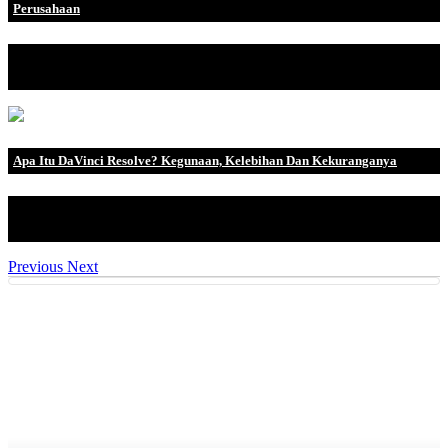
Perusahaan
Di zaman kita yang semakin modern ini, hampir semuanya
dilakukan secara online, .
Apa Itu DaVinci Resolve? Kegunaan, Kelebihan Dan Kekuranganya
Seperti yang telah kami bahas dalam artikel kami tentang 14
Rekomendasi Softwere.
Previous
Next