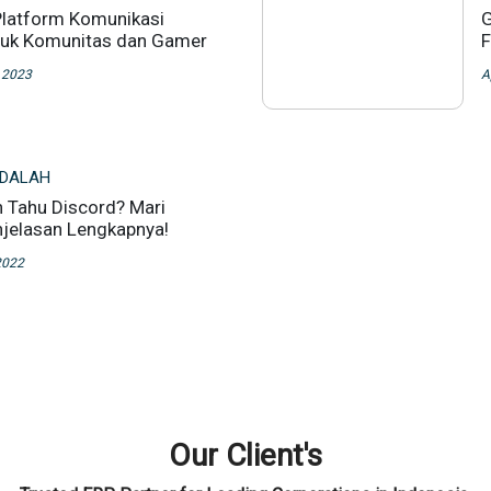
Platform Komunikasi
G
tuk Komunitas dan Gamer
F
 2023
A
ADALAH
n Tahu Discord? Mari
jelasan Lengkapnya!
2022
Our Client's