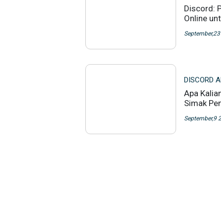
Discord: 
Online un
September,23
DISCORD 
Apa Kalia
Simak Pen
September,9 