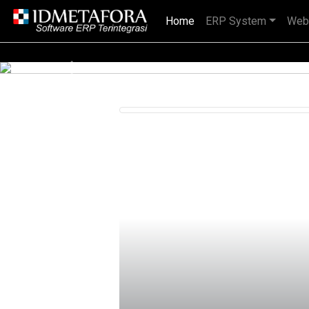
Home
(current)
ERP System
Web
sahaan nasional, BUMN maupun perusahaan multinasional.
Previous