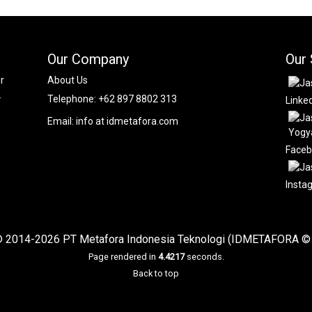
Our Company
Our 
r
About Us
.
Telephone:
+62 897 8802 313
Linke
Email:
info at idmetafora.com
Face
Insta
 2014-2026 PT Metafora Indonesia Teknologi (IDMETAFORA © 
Page rendered in
4.4217
seconds.
Back to top