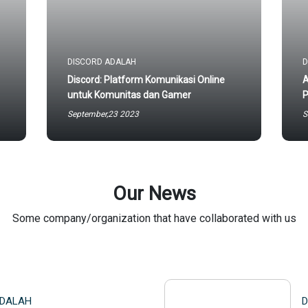
DISCORD ADALAH
D
Discord: Platform Komunikasi Online
A
untuk Komunitas dan Gamer
P
September,23 2023
S
Our News
Some company/organization that have collaborated with us
ADALAH
D