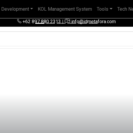
 Development
KOL Management System
Tools
Tech N
+62 897 880 2313
|
info@idmetafora.com