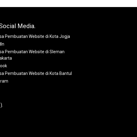
Social Media.
dIn
book
gram
).