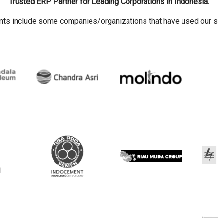
Trusted ERP Partner for Leading Corporations in Indonesia.
ents include some companies/organizations that have used our s