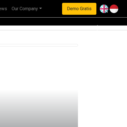
ews
Our Company
Demo Gratis
Next