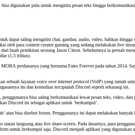
bisa digunakan pula untuk mengirim pesan teks hingga berkomunikasi le
 dapat saling mengirim chat, gambar, audio, video, bahkan hingga sha
akai oleh para content creator gaming yang sedang melakukan live stre
ir dari buah pemikiran seorang Jason Citron. Sebelumnya ia pernah m
ar (1,5 triliun).
 MOBA perdananya yang bernama Fates Forever pada tahun 2014. Sayan
kan sebuah layanan voice over internet protocol (VoIP) yang ramah 
asannya itu dan kemudian terciptalah Discord seperti sekarang ini.
enggunanya bisa saling berkomunikasi lewat pesan teks, video, dan jug
kan Discord ini sebagai aplikasi untuk ‘berkumpul’.
 atau bisa disebut forum. Penggunanya ini dapat melakukan banyak hal,
n siaran langsung atau live share-screen. Pada dasarnya, para pengguna
tform untuk berkumpul saja. Discord menjadi aplikasi yang digunakan 