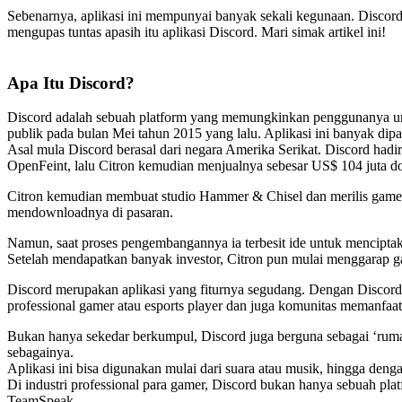
Sebenarnya, aplikasi ini mempunyai banyak sekali kegunaan. Discord 
mengupas tuntas apasih itu aplikasi Discord. Mari simak artikel ini!
Apa Itu Discord?
Discord adalah sebuah platform yang memungkinkan penggunanya untuk
publik pada bulan Mei tahun 2015 yang lalu. Aplikasi ini banyak dip
Asal mula Discord berasal dari negara Amerika Serikat. Discord had
OpenFeint, lalu Citron kemudian menjualnya sebesar US$ 104 juta doll
Citron kemudian membuat studio Hammer & Chisel dan merilis game
mendownloadnya di pasaran.
Namun, saat proses pengembangannya ia terbesit ide untuk mencipta
Setelah mendapatkan banyak investor, Citron pun mulai menggarap gag
Discord merupakan aplikasi yang fiturnya segudang. Dengan Discord, p
professional gamer atau esports player dan juga komunitas memanfaat
Bukan hanya sekedar berkumpul, Discord juga berguna sebagai ‘rumah’
sebagainya.
Aplikasi ini bisa digunakan mulai dari suara atau musik, hingga denga
Di industri professional para gamer, Discord bukan hanya sebuah pla
TeamSpeak.