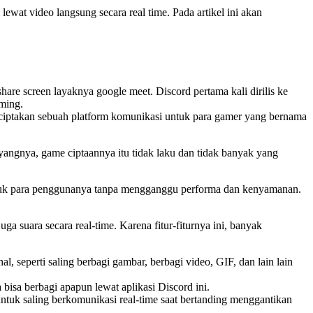
wat video langsung secara real time. Pada artikel ini akan
re screen layaknya google meet. Discord pertama kali dirilis ke
aming.
enciptakan sebuah platform komunikasi untuk para gamer yang bernama
gnya, game ciptaannya itu tidak laku dan tidak banyak yang
untuk para penggunanya tanpa mengganggu performa dan kenyamanan.
a suara secara real-time. Karena fitur-fiturnya ini, banyak
 seperti saling berbagi gambar, berbagi video, GIF, dan lain lain
 bisa berbagi apapun lewat aplikasi Discord ini.
untuk saling berkomunikasi real-time saat bertanding menggantikan