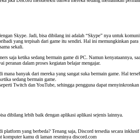
eka jika Discord mendeteksi bahwa mereka sedang memainkan permainan
engan Skype. Jadi, bisa dibilang ini adalah “Skype” nya untuk komuni
pribadi yang terpisah dari game itu sendiri. Hal ini memungkinkan par
ama sekali.
amers saja ketika sedang bermain game di PC. Namun kenyataannya, sa
i peranan dalam proses kegiatan belajar mengajar.
 di mana banyak dari mereka yang sangat suka bermain game. Hal terse
ketika sedang bermain game.
er seperti Twitch dan YouTube, sehingga pengguna dapat menyinkronkan 
 dibilang lebih baik dengan aplikasi aplikasi sejenis lainnya.
di platform yang berbeda? Tenang saja, Discord tersedia secara inklu
t komputer kamu di laman resminya discord.com