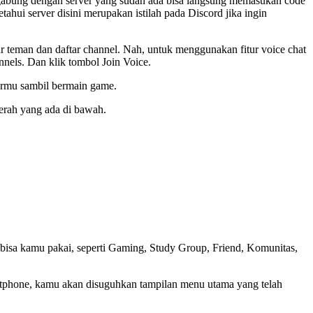
ngin gabung dengan server yang sudah ada bisa langsung memasukan code
tahui server disini merupakan istilah pada Discord jika ingin
r teman dan daftar channel. Nah, untuk menggunakan fitur voice chat
annels. Dan klik tombol Join Voice.
barmu sambil bermain game.
erah yang ada di bawah.
 bisa kamu pakai, seperti Gaming, Study Group, Friend, Komunitas,
martphone, kamu akan disuguhkan tampilan menu utama yang telah