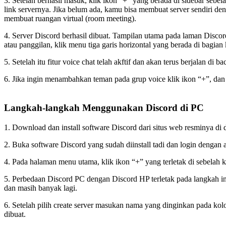
3. Setelah berhasil masuk, klik ikon “+” yang berada di sidebar sebel
link servernya. Jika belum ada, kamu bisa membuat server sendiri deng
membuat ruangan virtual (room meeting).
4. Server Discord berhasil dibuat. Tampilan utama pada laman Disco
atau panggilan, klik menu tiga garis horizontal yang berada di bagian
5. Setelah itu fitur voice chat telah akftif dan akan terus berjala
6. Jika ingin menambahkan teman pada grup voice klik ikon “+”, dan
Langkah-langkah Menggunakan Discord di PC
1. Download dan install software Discord dari situs web resminya di
2. Buka software Discord yang sudah diinstall tadi dan login dengan
4. Pada halaman menu utama, klik ikon “+” yang terletak di sebelah k
5. Perbedaan Discord PC dengan Discord HP terletak pada langkah in
dan masih banyak lagi.
6. Setelah pilih create server masukan nama yang dinginkan pada kol
dibuat.