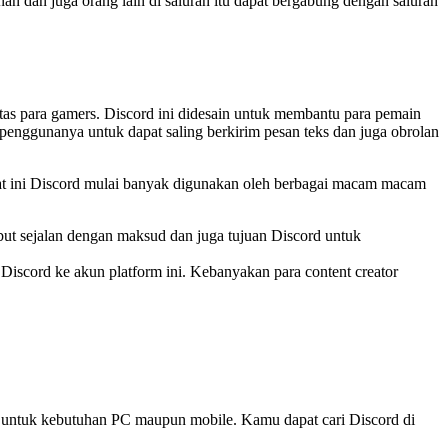
 dan juga orang lain di saluran itu dapat bergabung dengan saluran
tas para gamers. Discord ini didesain untuk membantu para pemain
a penggunanya untuk dapat saling berkirim pesan teks dan juga obrolan
at ini Discord mulai banyak digunakan oleh berbagai macam macam
but sejalan dengan maksud dan juga tujuan Discord untuk
Discord ke akun platform ini. Kebanyakan para content creator
sif untuk kebutuhan PC maupun mobile. Kamu dapat cari Discord di