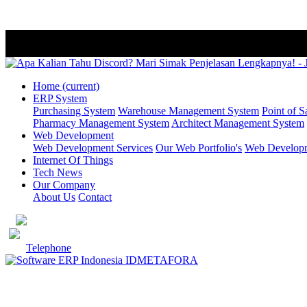
Home
(current)
ERP System
Purchasing System
Warehouse Management System
Point of S
Pharmacy Management System
Architect Management System
Web Development
Web Development Services
Our Web Portfolio's
Web Developme
Internet Of Things
Tech News
Our Company
About Us
Contact
Telephone