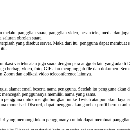
 melalui panggilan suara, panggilan video, pesan teks, media dan juga 
a saluran obrolan suara.
rpisah yang disebut server. Maka dari itu, pengguna dapat membuat serv
itu.
kasi via teks atau juga suara dengan para anggota lain yang ada di Di
uga berbagi video, foto, GIF atau mengunggah file dan dokumen. Semen
n Zoom dan aplikasi video teleconference lainnya.
isi alamat email beserta nama pengguna. Setelah itu pengguna akan di
uk mencegah penggunanya memiliki nama yang sama.
kan pengguna untuk menghubungkan ini ke Twitch ataupun akun layan
ncana monetisasi Discord, dapat menggunakan gambar profil berupa anim
sendiri yang memungkinkan penggunanya untuk dapat membuat panggilan