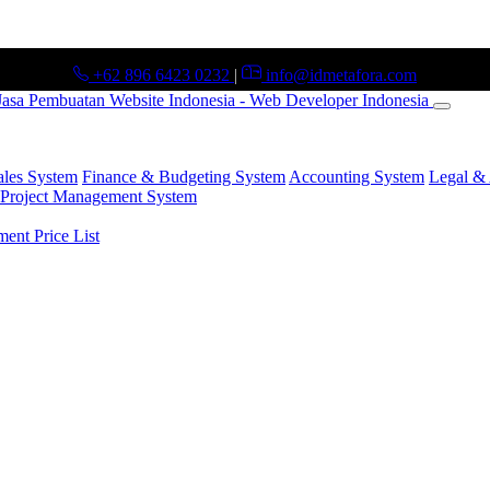
+62 896 6423 0232
|
info@idmetafora.com
ales System
Finance & Budgeting System
Accounting System
Legal & 
Project Management System
nt Price List