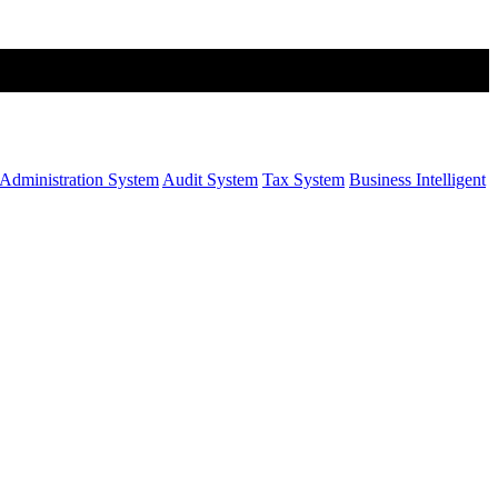
Administration System
Audit System
Tax System
Business Intelligent