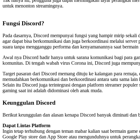
Tak hanya itu, pengguna juga dapat membagikan layar perangkat mer
untuk menonton streamingnya.
Fungsi Discord?
Pada dasarnya, Discord mempunyai fungsi yang hampir mirip sekali d
agar dapat bisa berkomunikasi dan juga berkoordinasi melalui server 
suara tanpa mengganggu performa dan kenyamanannya saat bermain s
Awal nya Discord hadir hanya untuk sarana komunikasi bagi para g
komunitas. Di tengah wabah virus Corona ini, Discord juga mempunya
Target pasaran dari Discord memang dituju ke kalangan para remaja,
memudahkan berkomunikasi dan berkoordinasi antara satu sama lain 
Selain itu Discord juga terintegrasi dengan platform streamer popul
gaming saat ini adalah didominasi oleh anak muda.
Keunggulan Discord
Berikut keunggulan dan alasan kenapa Discord banyak diminati dan bisa
Dapat Lintas Platform
Ingin tetap terhubung dengan teman mabar kalian saat bermain game 
Google Play store dan App Store atau mengunduhnya untuk perangka