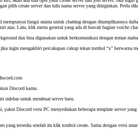
ah kiri, akan ada dua opsi yaitu create server dan join server. Jika i
an pilih create server dan tulis nama server yang diinginkan. Perlu dike
rd mempunyai fungsi utama untuk chatting dengan ditampilkannya dafta
 kiri atas. Lalu, klik menu general yang ada di bawah bagian voiche ch
n di background dan bisa digunakan untuk berkomunikasi dengan teman ma
 jika ingin mengakhiri percakapan cukup tekan tombol “x” berwarna m
 discord.com
 akun Discord kamu.
iri sidebar untuk membuat server baru.
i, yakni Discord versi PC menyediakan beberapa template server yang
om yang tersedia setelah itu klik tombol create. Sama dengan versi s