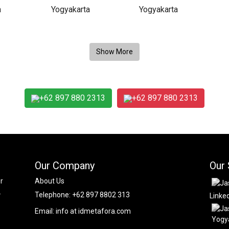
+62 897 880 2313
+62 897 880 2313
Our Company
Our 
r
About Us
.
Telephone:
+62 897 8802 313
Linke
Email:
info at idmetafora.com