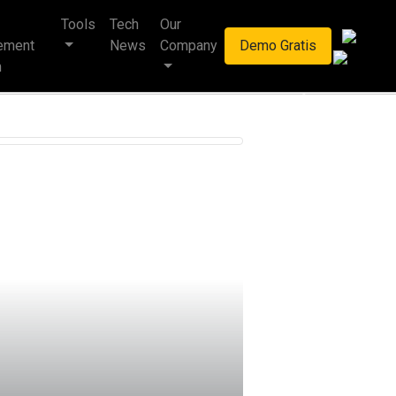
Tools
Tech
Our
haan multinasional.
ement
News
Company
Demo Gratis
m
Next