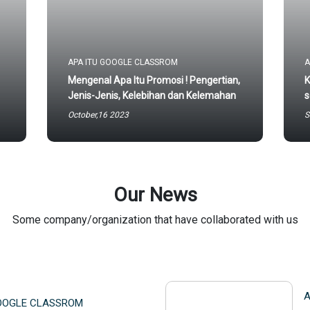
APA ITU GOOGLE CLASSROM
A
Mengenal Apa Itu Promosi ! Pengertian,
K
Jenis-Jenis, Kelebihan dan Kelemahan
s
October,16 2023
S
Our News
Some company/organization that have collaborated with us
A
GOOGLE CLASSROM