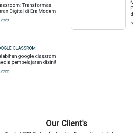
M
lassroom: Transformasi
P
ran Digital di Era Modern
d
 2023
O
GOOGLE CLASSROM
elebihan google classrom
edia pembelajaran disini!
 2022
Our Client's