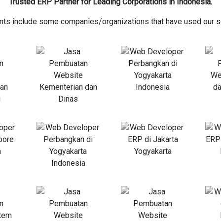
Trusted ERP Partner for Leading Corporations in Indonesia.
ents include some companies/organizations that have used our s