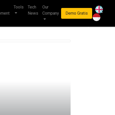
Tools
Tech
Our
haan multinasional.
ement
News
Company
Demo Gratis
Next