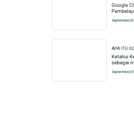
Google C
Pembelaja
September,26
APA ITU 
Ketahui K
sebagai m
September,24