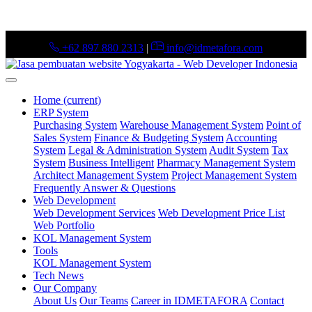
+62 897 880 2313
|
info@idmetafora.com
Home
(current)
ERP System
Purchasing System
Warehouse Management System
Point of
Sales System
Finance & Budgeting System
Accounting
System
Legal & Administration System
Audit System
Tax
System
Business Intelligent
Pharmacy Management System
Architect Management System
Project Management System
Frequently Answer & Questions
Web Development
Web Development Services
Web Development Price List
Web Portfolio
KOL Management System
Tools
KOL Management System
Tech News
Our Company
About Us
Our Teams
Career in IDMETAFORA
Contact