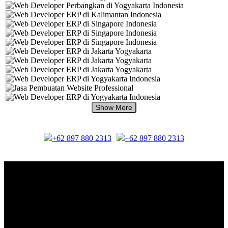
+62 897 880 2313
+62 897 880 2313
About Us.
IDMETAFORA
is ERP Software Company, our main business is Custom
ERP Development.
PT Metafora Indonesia Teknologi (IDMETAFORA™) © 2014-2026