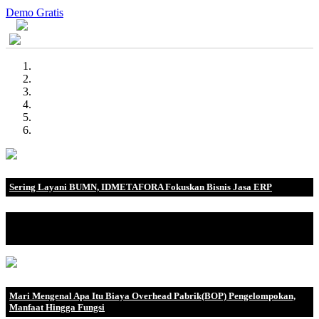
Demo Gratis
Sering Layani BUMN, IDMETAFORA Fokuskan Bisnis Jasa ERP
IDMETAFORA dengan begitu banyak pengalaman baik di
perusahaan nasional, BUMN maupun perusahaan multinasional.
Mari Mengenal Apa Itu Biaya Overhead Pabrik(BOP) Pengelompokan,
Manfaat Hingga Fungsi