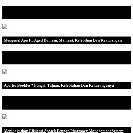
Biaya Overhead Pabrik (BOP) merupakan salah satu dari tiga
komponen utama biaya .
Mengenal Apa Itu Aged Domain, Manfaat, Kelebihan Dan Kekurangan
Pernahkah Anda melihat website yang secara konsisten mendapat
peringkat tinggi d.
Apa Itu Booklet ? Fungsi, Tujuan, Kelebiahan Dan Kekuranganya
Terkadang Anda membaca booklet tanpa menyadari bahwa Anda
sedang membacanya. Boo.
Meningkatkan Efisiensi Apotek Dengan Pharmacy Management System