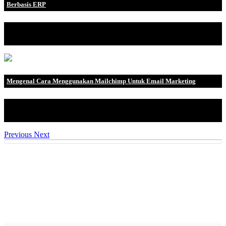
Berbasis ERP
Dalam industri farmasi, apotek berperan penting dalam
menyediakan layanan keseha.
Mengenal Cara Menggunakan Mailchimp Untuk Email Marketing
Pengertian Mailchimp Mailchimp adalah salah satu penyedia
layanan pe.
Previous
Next