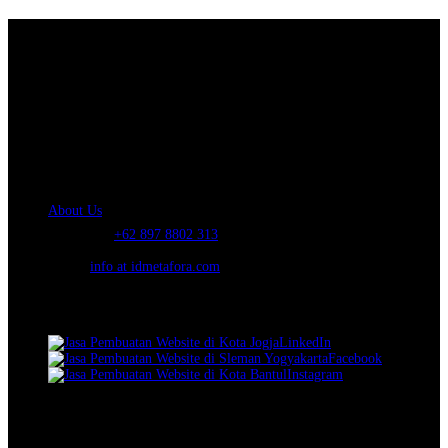
About Us.
IDMETAFORA
is ERP Software Company, our main business is Custom
ERP Development.
PT Metafora Indonesia Teknologi (IDMETAFORA™) © 2014-2026
Our Company
About Us
Telephone:
+62 897 8802 313
Email:
info at idmetafora.com
Our Social Media.
LinkedIn
Facebook
Instagram
© 2014-2026 PT Metafora Indonesia Teknologi (IDMETAFORA ©
).