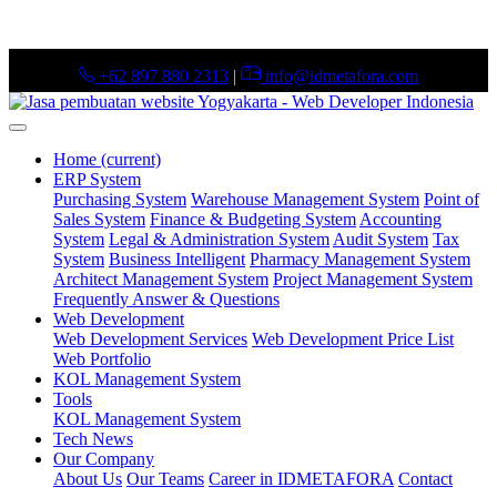
+62 897 880 2313
|
info@idmetafora.com
Home
(current)
ERP System
Purchasing System
Warehouse Management System
Point of
Sales System
Finance & Budgeting System
Accounting
System
Legal & Administration System
Audit System
Tax
System
Business Intelligent
Pharmacy Management System
Architect Management System
Project Management System
Frequently Answer & Questions
Web Development
Web Development Services
Web Development Price List
Web Portfolio
KOL Management System
Tools
KOL Management System
Tech News
Our Company
About Us
Our Teams
Career in IDMETAFORA
Contact