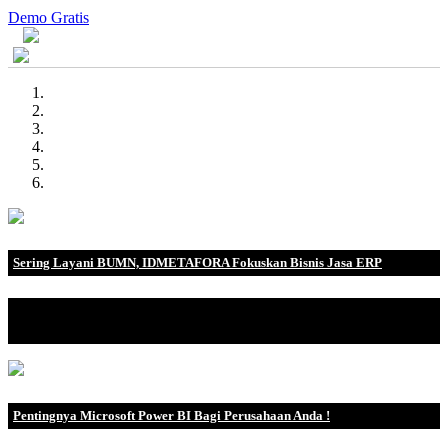
Demo Gratis
Sering Layani BUMN, IDMETAFORA Fokuskan Bisnis Jasa ERP
IDMETAFORA dengan begitu banyak pengalaman baik di
perusahaan nasional, BUMN maupun perusahaan multinasional.
Pentingnya Microsoft Power BI Bagi Perusahaan Anda !