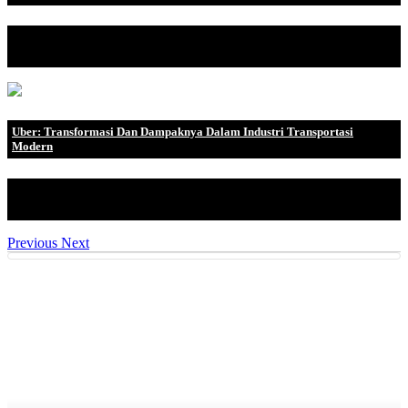
Perangkat stereo kini tidak hanya sekedar menjadi aksesoris yang
dipakai untuk d.
Uber: Transformasi Dan Dampaknya Dalam Industri Transportasi
Modern
Uber sebagai salah satu perusahaan transportasi berbasis teknologi
terkemuka di .
Previous
Next