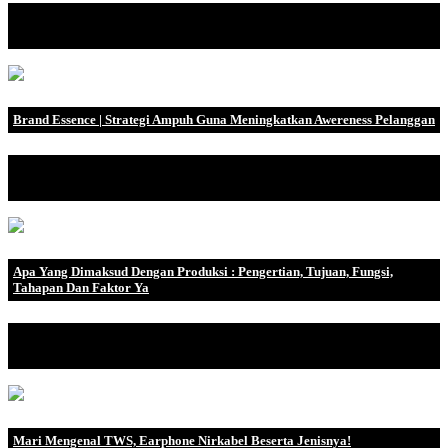
Saat memulai menuju ilmu data, data sangat penting untuk
kelangsungan bisnis. Fu.
Brand Essence | Strategi Ampuh Guna Meningkatkan Awereness Pelanggan
Sekarang masyarakat dapat menemukan banyak sekali institusi
perusahaan dengan pr.
Apa Yang Dimaksud Dengan Produksi : Pengertian, Tujuan, Fungsi,
Tahapan Dan Faktor Ya
Produksi adalah proses mengubah bahan mentah menjadi barang
jadi yang berguna un.
Mari Mengenal TWS, Earphone Nirkabel Beserta Jenisnya!