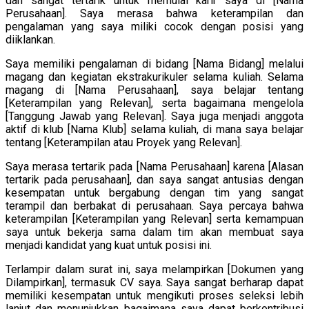
dan sangat tertarik untuk memulai karir saya di [Nama
Perusahaan]. Saya merasa bahwa keterampilan dan
pengalaman yang saya miliki cocok dengan posisi yang
diiklankan.
Saya memiliki pengalaman di bidang [Nama Bidang] melalui
magang dan kegiatan ekstrakurikuler selama kuliah. Selama
magang di [Nama Perusahaan], saya belajar tentang
[Keterampilan yang Relevan], serta bagaimana mengelola
[Tanggung Jawab yang Relevan]. Saya juga menjadi anggota
aktif di klub [Nama Klub] selama kuliah, di mana saya belajar
tentang [Keterampilan atau Proyek yang Relevan].
Saya merasa tertarik pada [Nama Perusahaan] karena [Alasan
tertarik pada perusahaan], dan saya sangat antusias dengan
kesempatan untuk bergabung dengan tim yang sangat
terampil dan berbakat di perusahaan. Saya percaya bahwa
keterampilan [Keterampilan yang Relevan] serta kemampuan
saya untuk bekerja sama dalam tim akan membuat saya
menjadi kandidat yang kuat untuk posisi ini.
Terlampir dalam surat ini, saya melampirkan [Dokumen yang
Dilampirkan], termasuk CV saya. Saya sangat berharap dapat
memiliki kesempatan untuk mengikuti proses seleksi lebih
lanjut dan menunjukkan bagaimana saya dapat berkontribusi