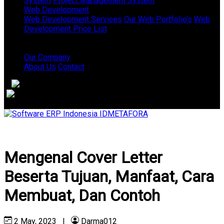
System
Project Management System
Web Development
Web Development Services
Our Web Portfolio's
Web
Development Price List
Our Company
About Us
Contact
Mengenal Cover Letter
Beserta Tujuan, Manfaat, Cara
Membuat, Dan Contoh
2 May, 2023
|
Darma012