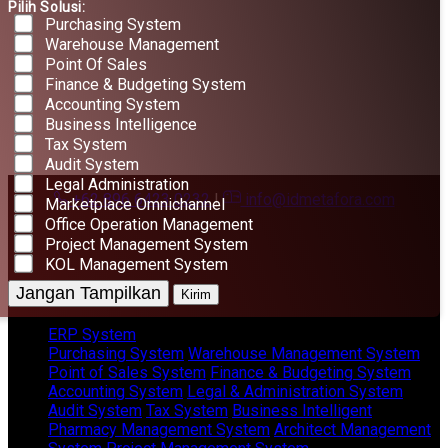
Pilih Solusi:
Purchasing System
Warehouse Management
Point Of Sales
Finance & Budgeting System
Accounting System
Business Intelligence
Tax System
Audit System
Legal Administration
+62 896 6423 0232
|
info@idmetafora.com
Marketplace Omnichannel
Office Operation Management
Project Management System
KOL Management System
Jangan Tampilkan
Kirim
ERP System
Purchasing System
Warehouse Management System
Point of Sales System
Finance & Budgeting System
Accounting System
Legal & Administration System
Audit System
Tax System
Business Intelligent
Pharmacy Management System
Architect Management