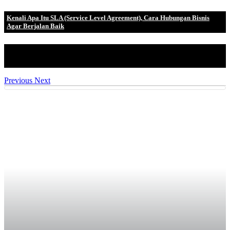
Kenali Apa Itu SLA (Service Level Agreement), Cara Hubungan Bisnis
Agar Berjalan Baik
Dalam dunia manajemen bisnis, service tingkat agreement
merupakan metode terbaik.
Previous
Next