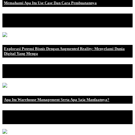
Memahami Apa Itu Use Case Dan Cara Pembuatannya
Sebelum kamu membuat suatu aplikasi ataupun perangkat lunak,
pastinya seorang pr.
Explorasi Potensi Bisnis Dengan Augmented Reality: Menyelami Dunia
Digital Yang Menga
Sudah hampir tiga puluh tahun sejak Augmented Reality (AR)
pertama kali diperk.
Apa Itu Warehouse Management Serta Apa Saja Manfaatnya?
Warehouse jika diartikan ke dalam bahasa Indonesia memiliki arti
Gudang. Warehou.