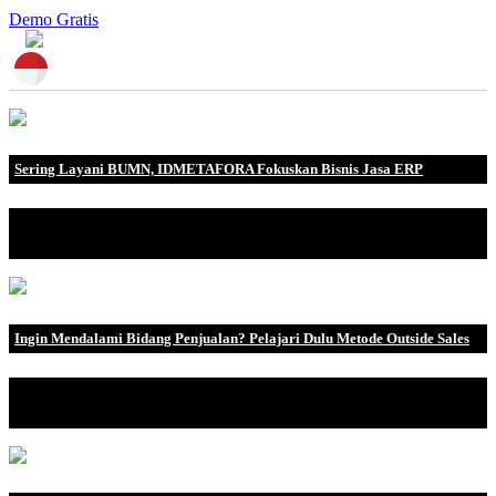
Demo Gratis
Sering Layani BUMN, IDMETAFORA Fokuskan Bisnis Jasa ERP
IDMETAFORA dengan begitu banyak pengalaman baik di
perusahaan nasional, BUMN maupun perusahaan multinasional.
Ingin Mendalami Bidang Penjualan? Pelajari Dulu Metode Outside Sales
Apabila kalian mau bekerja di bidang penjualan, outside sales
merupakan sesuatu .