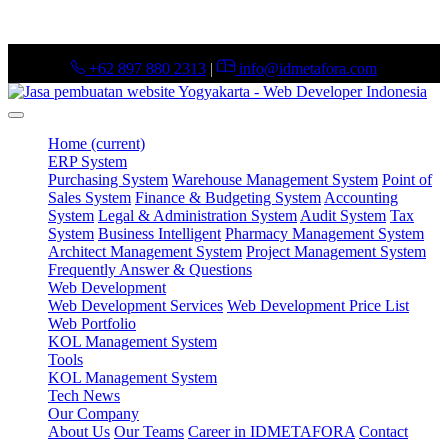
+62 897 880 2313
|
info@idmetafora.com
Home
(current)
ERP System
Purchasing System
Warehouse Management System
Point of
Sales System
Finance & Budgeting System
Accounting
System
Legal & Administration System
Audit System
Tax
System
Business Intelligent
Pharmacy Management System
Architect Management System
Project Management System
Frequently Answer & Questions
Web Development
Web Development Services
Web Development Price List
Web Portfolio
KOL Management System
Tools
KOL Management System
Tech News
Our Company
About Us
Our Teams
Career in IDMETAFORA
Contact