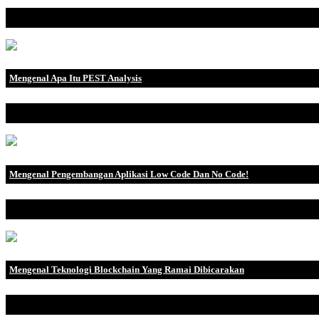
Mengenal apa itu kamus Sejarah kamus bermula sejak masa Yunani k
Mengenal Apa Itu PEST Analysis
Pengertian PEST Analisis PEST adalah metode manajemen risiko ya
Mengenal Pengembangan Aplikasi Low Code Dan No Code!
Aplikasi perangkat lunak Low-Code and No-Code (LCNC) merupakan
Mengenal Teknologi Blockchain Yang Ramai Dibicarakan
Apakah kalian sudah mengetahui tentang blockchain? Bagi kalian y