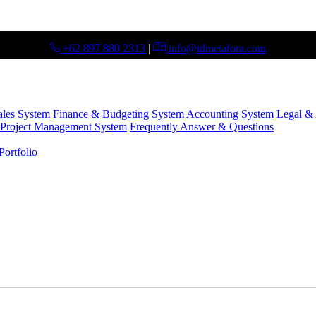
+62 897 880 2313
|
info@idmetafora.com
ales System
Finance & Budgeting System
Accounting System
Legal & 
Project Management System
Frequently Answer & Questions
ortfolio