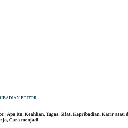
RIBADIAN EDITOR
or: Apa itu, Keahlian, Tugas, Sifat, Kepribadian, Karir atau 
rja, Cara menjadi