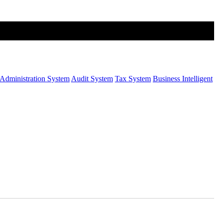
Administration System
Audit System
Tax System
Business Intelligent