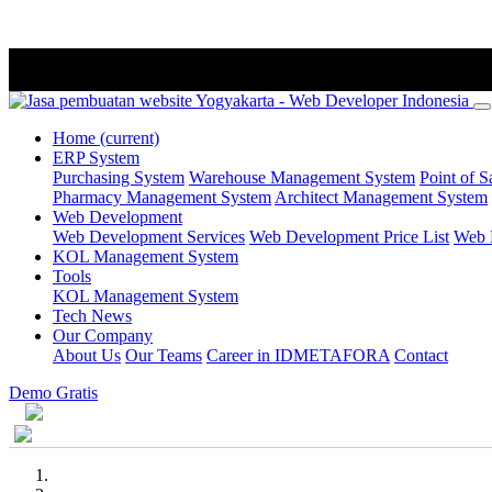
Home
(current)
ERP System
Purchasing System
Warehouse Management System
Point of S
Pharmacy Management System
Architect Management System
Web Development
Web Development Services
Web Development Price List
Web P
KOL Management System
Tools
KOL Management System
Tech News
Our Company
About Us
Our Teams
Career in IDMETAFORA
Contact
Demo Gratis