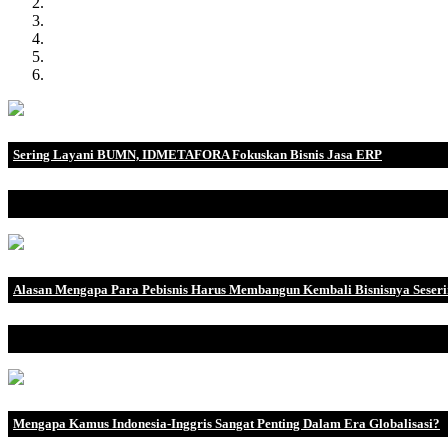
Sering Layani BUMN, IDMETAFORA Fokuskan Bisnis Jasa ERP
IDMETAFORA dengan begitu banyak pengalaman baik di perusahaa
Alasan Mengapa Para Pebisnis Harus Membangun Kembali Bisnisnya Seser
Alasan Mengapa Para Pebisnis Harus Membangun Kembali Bisnisny
Mengapa Kamus Indonesia-Inggris Sangat Penting Dalam Era Globalisasi?