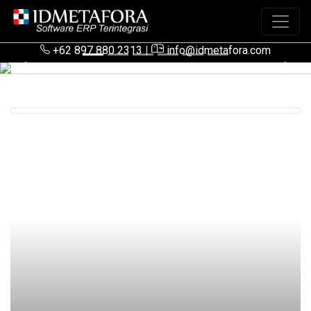
+62 897 880 2313
|
info@idmetafora.com
Previous
Next