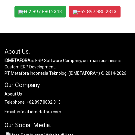
+62 897 880 2313
+62 897 880 2313
About Us.
IDMETAFORA
is ERP Software Company, our main business is
Custom ERP Development.
PT Metafora Indonesia Teknologi (IDMETAFORA™) © 2014-2026
Our Company
About Us
Telephone:
+62 897 8802 313
Email:
info at idmetafora.com
Our Social Media.