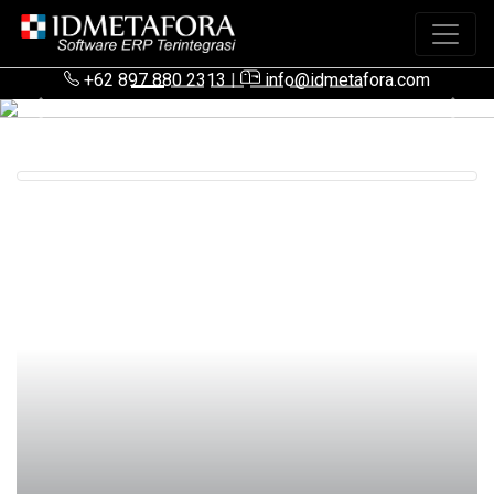
+62 897 880 2313
|
info@idmetafora.com
Previous
Next