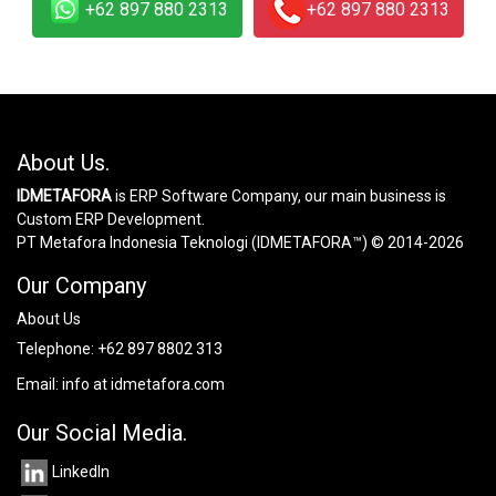
+62 897 880 2313
+62 897 880 2313
About Us.
IDMETAFORA
is ERP Software Company, our main business is
Custom ERP Development.
PT Metafora Indonesia Teknologi (IDMETAFORA™) © 2014-2026
Our Company
About Us
Telephone:
+62 897 8802 313
Email:
info at idmetafora.com
Our Social Media.
LinkedIn