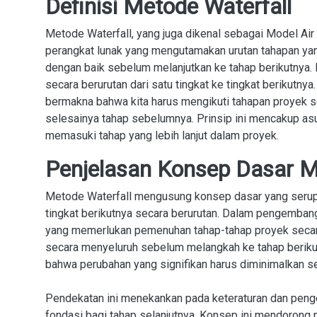
Definisi Metode Waterfall
Metode Waterfall, yang juga dikenal sebagai Model A
perangkat lunak yang mengutamakan urutan tahapan yan
dengan baik sebelum melanjutkan ke tahap berikutnya. K
secara berurutan dari satu tingkat ke tingkat berikutn
bermakna bahwa kita harus mengikuti tahapan proyek s
selesainya tahap sebelumnya. Prinsip ini mencakup a
memasuki tahap yang lebih lanjut dalam proyek.
Penjelasan Konsep Dasar M
Metode Waterfall mengusung konsep dasar yang serupa d
tingkat berikutnya secara berurutan. Dalam pengemba
yang memerlukan pemenuhan tahap-tahap proyek secara 
secara menyeluruh sebelum melangkah ke tahap berik
bahwa perubahan yang signifikan harus diminimalkan se
Pendekatan ini menekankan pada keteraturan dan penge
fondasi bagi tahap selanjutnya. Konsep ini mendorong