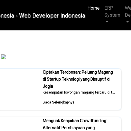
Home
(current)
ERP
W
System
De
Ciptakan Terobosan: Peluang Magang
di Startup Teknologi yang Disruptif di
Jogja
Kesempatan lowongan magang terbaru di tahun 2026
Baca Selengkapnya..
Menguak Keajaiban Crowdfunding:
Alternatif Pembiayaan yang