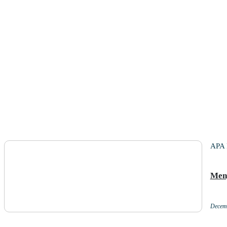
APA
Meng
Decem