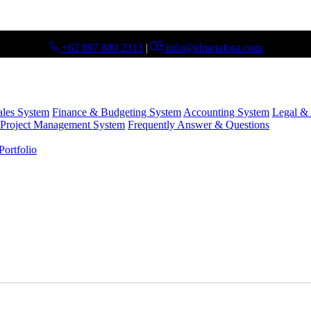
+62 897 880 2313
|
info@idmetafora.com
ales System
Finance & Budgeting System
Accounting System
Legal & 
Project Management System
Frequently Answer & Questions
ortfolio