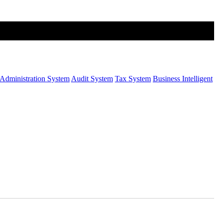
Administration System
Audit System
Tax System
Business Intelligent