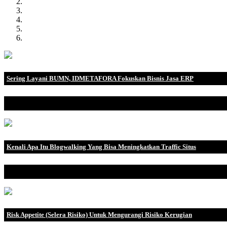
Sering Layani BUMN, IDMETAFORA Fokuskan Bisnis Jasa ERP
IDMETAFORA dengan begitu banyak pengalaman baik di perusahaa
Kenali Apa Itu Blogwalking Yang Bisa Meningkatkan Traffic Situs
Tentunya blogwalking bukanlah suatu hal yang baru bagi para blogge
Risk Appetite (Selera Risiko) Untuk Mengurangi Risiko Kerugian