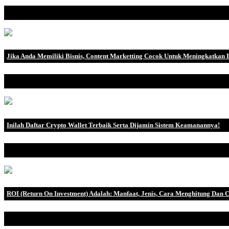
Pengertian Risk Appetite Risk appettie (selera risiko) dapat didefinisi
Jika Anda Memiliki Bisnis, Content Marketting Cocok Untuk Meningkatkan B
Content marketing atau pemasaran konten merupakan salah satu bida
Inilah Daftar Crypto Wallet Terbaik Serta Dijamin Sistem Keamanannya!
Crypto wallet atau bitcoin wallet merupakan sebuah wadah untuk m
ROI (Return On Investment) Adalah: Manfaat, Jenis, Cara Menghitung Dan 
Pengertian ROI ROI (Return on Investment) adalah rasio keuangan