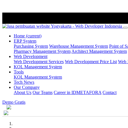
Home
(current)
ERP System
Purchasing System
Warehouse Management System
Point of S
Pharmacy Management System
Architect Management System
Web Development
Web Development Services
Web Development Price List
Web P
KOL Management System
Tools
KOL Management System
Tech News
Our Company
About Us
Our Teams
Career in IDMETAFORA
Contact
Demo Gratis