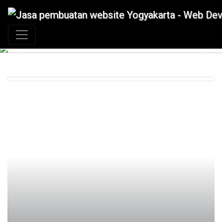
+62 897 880 2313
|
info@idmetafora.com
Previous
Next