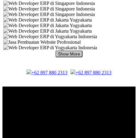
+62 897 880 2313
+62 897 880 2313
About Us.
IDMETAFORA
is ERP Software Company, our main business is Custom
ERP Development.
PT Metafora Indonesia Teknologi (IDMETAFORA™) © 2014-2026
Our Company