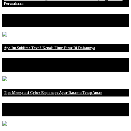
Perusahaan
Suatu perusahaan dengan skala besar biasanya terdiri dari banyak
divisi dan depa.
Apa Itu Sublime Text ? Kenali Fitur-Fitur Di Dalamnya
Taukah kamu apa itu sublime text? Sublime text adalah sebuah
aplikasi text .
Tips Mengatasi Cyber Espionage Agar Datamu Tetap Aman
Di satu sisi selain dampak positifnya kemajuan teknologi telah
menyebabkan penin.