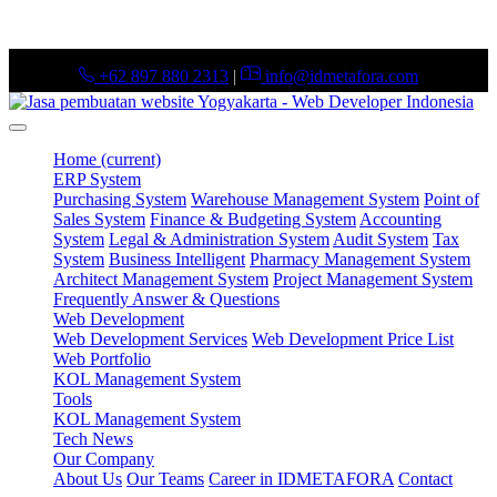
+62 897 880 2313
|
info@idmetafora.com
Home
(current)
ERP System
Purchasing System
Warehouse Management System
Point of
Sales System
Finance & Budgeting System
Accounting
System
Legal & Administration System
Audit System
Tax
System
Business Intelligent
Pharmacy Management System
Architect Management System
Project Management System
Frequently Answer & Questions
Web Development
Web Development Services
Web Development Price List
Web Portfolio
KOL Management System
Tools
KOL Management System
Tech News
Our Company
About Us
Our Teams
Career in IDMETAFORA
Contact