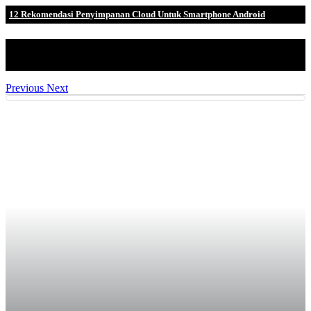
12 Rekomendasi Penyimpanan Cloud Untuk Smartphone Android
Pada saat, penyimpanan awan atau yang biasa dikenal dengan
nama cloud stora.
Previous
Next