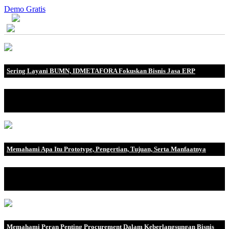
Demo Gratis
Sering Layani BUMN, IDMETAFORA Fokuskan Bisnis Jasa ERP
IDMETAFORA dengan begitu banyak pengalaman baik di
perusahaan nasional, BUMN maupun perusahaan multinasional.
Memahami Apa Itu Prototype, Pengertian, Tujuan, Serta Manfaatnya
Dalam mengembangkan suatu bisnis, tentunya perusahaan atau
organisasi tersebut.
Memahami Peran Penting Procurement Dalam Keberlangsungan Bisnis