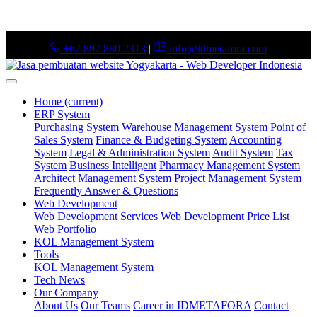
+62 897 880 2313
|
info@idmetafora.com
Home
(current)
ERP System
Purchasing System
Warehouse Management System
Point of
Sales System
Finance & Budgeting System
Accounting
System
Legal & Administration System
Audit System
Tax
System
Business Intelligent
Pharmacy Management System
Architect Management System
Project Management System
Frequently Answer & Questions
Web Development
Web Development Services
Web Development Price List
Web Portfolio
KOL Management System
Tools
KOL Management System
Tech News
Our Company
About Us
Our Teams
Career in IDMETAFORA
Contact