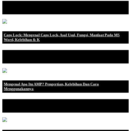
Aplikasi android menjadi salah satu platform yang saat ini
digemari oleh setiap .
Caps Lock: Mengenal Caps Lock, Asal Usul, Fungsi, Manfaat Pada MS
Word, Kelebihan & K
Mengenal Caps Lock Caps Lock adalah tombol pada keyboard
yang ketika ditekan,.
Mengenal Apa Itu AMP? Pengertian, Kelebihan Dan Cara
Menggunakannya
Tahukah Anda kalau berdasarkan Google, 53% pengunjung akan
meninggalkan website .