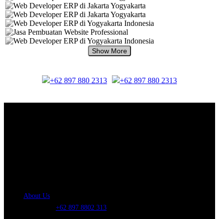
+62 897 880 2313
+62 897 880 2313
About Us.
IDMETAFORA
is ERP Software Company, our main business is Custom
ERP Development.
PT Metafora Indonesia Teknologi (IDMETAFORA™) © 2014-2026
Our Company
About Us
Telephone:
+62 897 8802 313