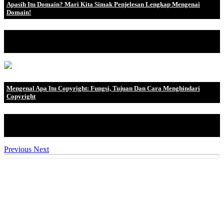
Apasih Itu Domain? Mari Kita Simak Penjelesan Lengkap Mengenai
Domain!
Untuk dapat membuat sebuah website agar bisa diakses oleh
umum diperlukan dua bu.
Mengenal Apa Itu Copyright: Fungsi, Tujuan Dan Cara Menghindari
Copyright
Apa Itu Copyright Menurut Copyright Alliance , copyright adalah
kumpulan ha.
Previous
Next