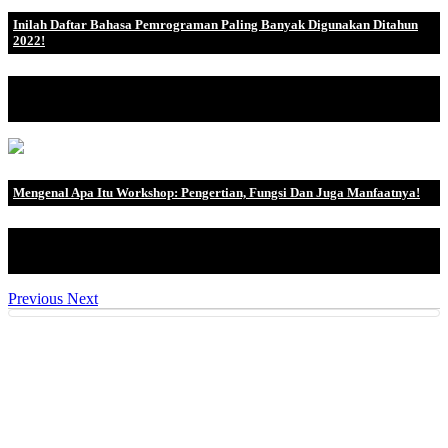
Inilah Daftar Bahasa Pemrograman Paling Banyak Digunakan Ditahun
2022!
Bahasa pemrograman merupakan untaian kata-kata berupa
instruksi atau suatu perin.
Mengenal Apa Itu Workshop: Pengertian, Fungsi Dan Juga Manfaatnya!
Mengadakan suatu workshop atau lokakarya merupakan salah satu
upaya yang perusah.
Previous
Next