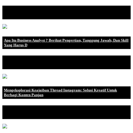
Risiko secara harfiah adalah kemungkinan bahwa sesuatu akan
terjadi yang akan me.
Apa Itu Business Analyst ? Berikut Pengertian, Tanggung Jawab, Dan Skill
Yang Harus D
Seiring zaman yang terus berkembang, berbagai perusahaan
terus men.
Mengeksplorasi Keajaiban Thread Instagram: Solusi Kreatif Untuk
Berbagi Konten Panjan
Dalam era digital yang semakin berkembang, media sosial telah
menj.