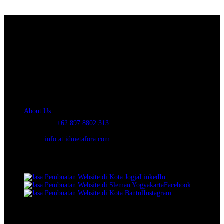
About Us.
IDMETAFORA
is ERP Software Company, our main business is Custom
ERP Development.
PT Metafora Indonesia Teknologi (IDMETAFORA™) © 2014-2026
Our Company
About Us
Telephone:
+62 897 8802 313
Email:
info at idmetafora.com
Our Social Media.
LinkedIn
Facebook
Instagram
© 2014-2026 PT Metafora Indonesia Teknologi (IDMETAFORA ©