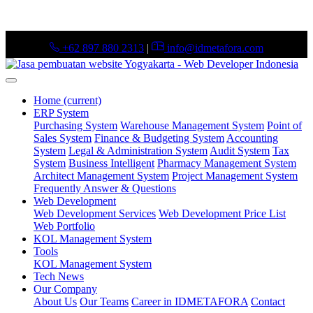
+62 897 880 2313
|
info@idmetafora.com
Home
(current)
ERP System
Purchasing System
Warehouse Management System
Point of
Sales System
Finance & Budgeting System
Accounting
System
Legal & Administration System
Audit System
Tax
System
Business Intelligent
Pharmacy Management System
Architect Management System
Project Management System
Frequently Answer & Questions
Web Development
Web Development Services
Web Development Price List
Web Portfolio
KOL Management System
Tools
KOL Management System
Tech News
Our Company
About Us
Our Teams
Career in IDMETAFORA
Contact