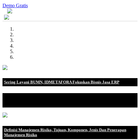
Demo Gratis
Sering Layani BUMN, IDMETAFORA Fokuskan Bisnis Jasa ERP
IDMETAFORA dengan begitu banyak pengalaman baik di
perusahaan nasional, BUMN maupun perusahaan multinasional.
Definisi Manajemen Risiko, Tujuan, Komponen, Jenis Dan Penerapan
Manajemen Risiko