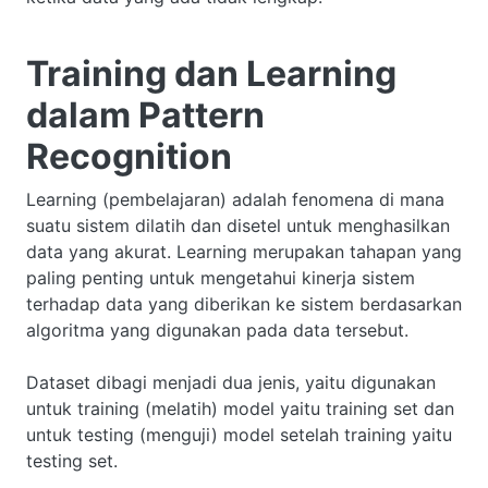
Training dan Learning
dalam Pattern
Recognition
Learning (pembelajaran) adalah fenomena di mana
suatu sistem dilatih dan disetel untuk menghasilkan
data yang akurat. Learning merupakan tahapan yang
paling penting untuk mengetahui kinerja sistem
terhadap data yang diberikan ke sistem berdasarkan
algoritma yang digunakan pada data tersebut.
Dataset dibagi menjadi dua jenis, yaitu digunakan
untuk training (melatih) model yaitu training set dan
untuk testing (menguji) model setelah training yaitu
testing set.