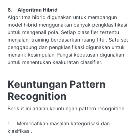
6. Algoritma Hibrid
Algoritma hibrid digunakan untuk membangun
model hibrid menggunakan banyak pengklasifikasi
untuk mengenali pola. Setiap classifier tertentu
menjalani training berdasarkan ruang fitur. Satu set
penggabung dan pengklasifikasi digunakan untuk
menarik kesimpulan. Fungsi keputusan digunakan
untuk menentukan keakuratan classifier.
Keuntungan Pattern
Recognition
Berikut ini adalah keuntungan pattern recognition.
1. Memecahkan masalah kategorisasi dan
klasifikasi.