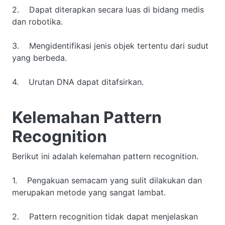
2. Dapat diterapkan secara luas di bidang medis
dan robotika.
3. Mengidentifikasi jenis objek tertentu dari sudut
yang berbeda.
4. Urutan DNA dapat ditafsirkan.
Kelemahan Pattern
Recognition
Berikut ini adalah kelemahan pattern recognition.
1. Pengakuan semacam yang sulit dilakukan dan
merupakan metode yang sangat lambat.
2. Pattern recognition tidak dapat menjelaskan