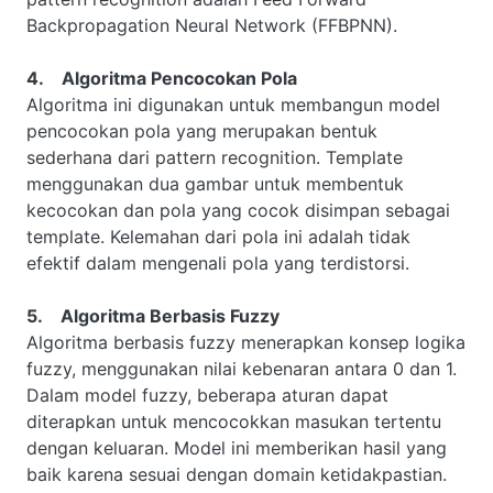
Backpropagation Neural Network (FFBPNN).
4. Algoritma Pencocokan Pola
Algoritma ini digunakan untuk membangun model
pencocokan pola yang merupakan bentuk
sederhana dari pattern recognition. Template
menggunakan dua gambar untuk membentuk
kecocokan dan pola yang cocok disimpan sebagai
template. Kelemahan dari pola ini adalah tidak
efektif dalam mengenali pola yang terdistorsi.
5. Algoritma Berbasis Fuzzy
Algoritma berbasis fuzzy menerapkan konsep logika
fuzzy, menggunakan nilai kebenaran antara 0 dan 1.
Dalam model fuzzy, beberapa aturan dapat
diterapkan untuk mencocokkan masukan tertentu
dengan keluaran. Model ini memberikan hasil yang
baik karena sesuai dengan domain ketidakpastian.