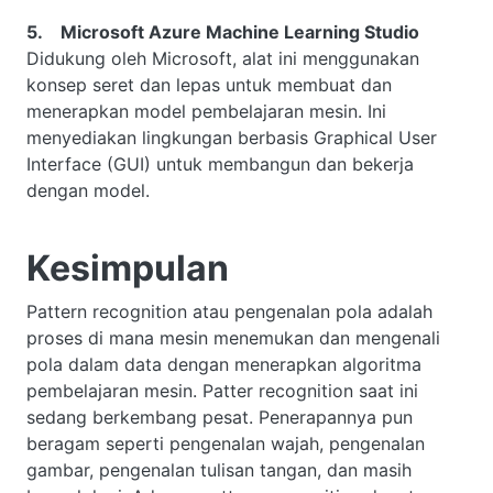
5. Microsoft Azure Machine Learning Studio
Didukung oleh Microsoft, alat ini menggunakan
konsep seret dan lepas untuk membuat dan
menerapkan model pembelajaran mesin. Ini
menyediakan lingkungan berbasis Graphical User
Interface (GUI) untuk membangun dan bekerja
dengan model.
Kesimpulan
Pattern recognition atau pengenalan pola adalah
proses di mana mesin menemukan dan mengenali
pola dalam data dengan menerapkan algoritma
pembelajaran mesin. Patter recognition saat ini
sedang berkembang pesat. Penerapannya pun
beragam seperti pengenalan wajah, pengenalan
gambar, pengenalan tulisan tangan, dan masih