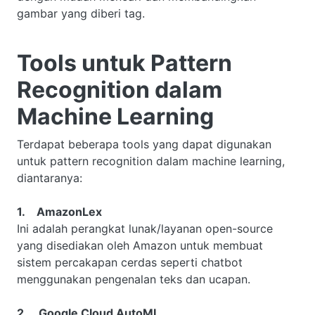
gambar yang diberi tag.
Tools untuk Pattern
Recognition dalam
Machine Learning
Terdapat beberapa tools yang dapat digunakan
untuk pattern recognition dalam machine learning,
diantaranya:
1. AmazonLex
Ini adalah perangkat lunak/layanan open-source
yang disediakan oleh Amazon untuk membuat
sistem percakapan cerdas seperti chatbot
menggunakan pengenalan teks dan ucapan.
2. Google Cloud AutoML