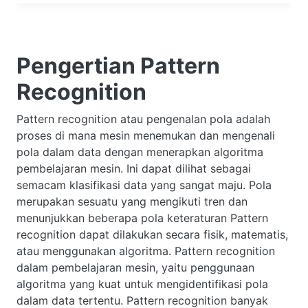
Pengertian Pattern
Recognition
Pattern recognition atau pengenalan pola adalah
proses di mana mesin menemukan dan mengenali
pola dalam data dengan menerapkan algoritma
pembelajaran mesin. Ini dapat dilihat sebagai
semacam klasifikasi data yang sangat maju. Pola
merupakan sesuatu yang mengikuti tren dan
menunjukkan beberapa pola keteraturan Pattern
recognition dapat dilakukan secara fisik, matematis,
atau menggunakan algoritma. Pattern recognition
dalam pembelajaran mesin, yaitu penggunaan
algoritma yang kuat untuk mengidentifikasi pola
dalam data tertentu. Pattern recognition banyak