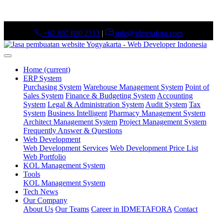
+62 897 880 2313
|
info@idmetafora.com
Home
(current)
ERP System
Purchasing System
Warehouse Management System
Point of
Sales System
Finance & Budgeting System
Accounting
System
Legal & Administration System
Audit System
Tax
System
Business Intelligent
Pharmacy Management System
Architect Management System
Project Management System
Frequently Answer & Questions
Web Development
Web Development Services
Web Development Price List
Web Portfolio
KOL Management System
Tools
KOL Management System
Tech News
Our Company
About Us
Our Teams
Career in IDMETAFORA
Contact