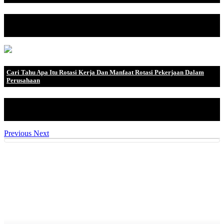
Pembayaran dividen merupakan sebuah distribusi maupun
pembagian keuntungan yang .
Cari Tahu Apa Itu Rotasi Kerja Dan Manfaat Rotasi Pekerjaan Dalam
Perusahaan
Apa Arti Dari Rotasi Pekerjaan? Menurut jawaban Hasibuan,
rotasi .
Previous
Next