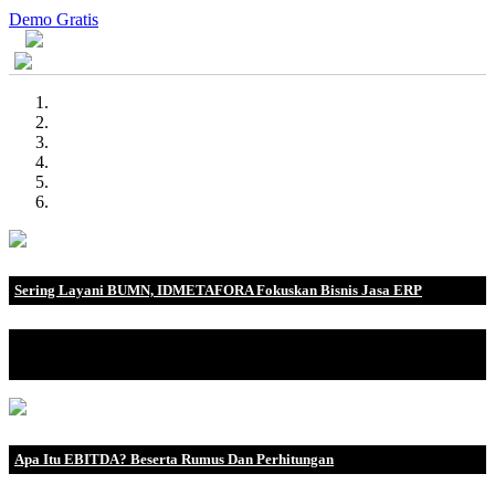
Demo Gratis
Sering Layani BUMN, IDMETAFORA Fokuskan Bisnis Jasa ERP
IDMETAFORA dengan begitu banyak pengalaman baik di
perusahaan nasional, BUMN maupun perusahaan multinasional.
Apa Itu EBITDA? Beserta Rumus Dan Perhitungan