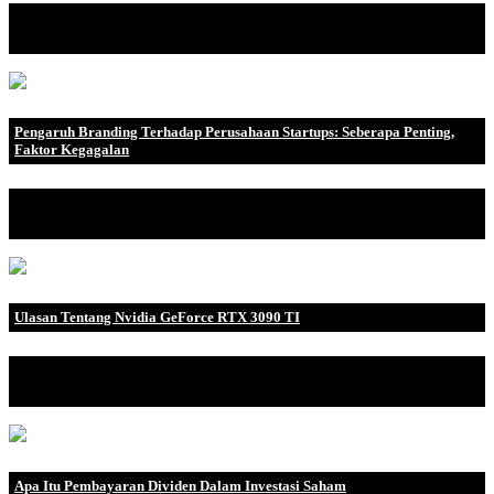
Apa itu EBITDA? EBITDA, atau laba sebelum bunga, pajak,
depresiasi, dan a.
Pengaruh Branding Terhadap Perusahaan Startups: Seberapa Penting,
Faktor Kegagalan
Begitu sebuah startup berdiri dan berjalan, pentingnya branding
sering dilupak.
Ulasan Tentang Nvidia GeForce RTX 3090 TI
Di perkenalkan pada ajang CES 2022, Nvidia resmi meluncurkan
GeForce RTX 3090 Ti.
Apa Itu Pembayaran Dividen Dalam Investasi Saham