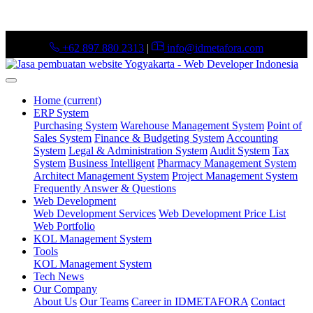
+62 897 880 2313
|
info@idmetafora.com
Home
(current)
ERP System
Purchasing System
Warehouse Management System
Point of
Sales System
Finance & Budgeting System
Accounting
System
Legal & Administration System
Audit System
Tax
System
Business Intelligent
Pharmacy Management System
Architect Management System
Project Management System
Frequently Answer & Questions
Web Development
Web Development Services
Web Development Price List
Web Portfolio
KOL Management System
Tools
KOL Management System
Tech News
Our Company
About Us
Our Teams
Career in IDMETAFORA
Contact