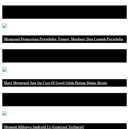
Mengenal Apa Itu GoPay GoPay adalah dompet digital dan
layanan pembayaran di .
Mengenal Pengertian Portofolio: Fungsi, Manfaat, Dan Contoh Portofolio
Memiliki portofolio penting dalam pengembangan karir. mengapa?
Ini karena portof.
Mari Mengenal Apa Itu Cost Of Good Solds Dalam Dunia Bisnis
Dalam operasi manufaktur perusahaan, dikenal istilah HPP atau
Harga Pokok Penj.
Menanti Rilisnya Android 13 (Generasi Terbaru)!