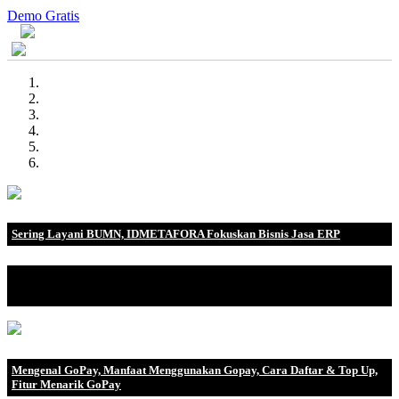
Demo Gratis
Sering Layani BUMN, IDMETAFORA Fokuskan Bisnis Jasa ERP
IDMETAFORA dengan begitu banyak pengalaman baik di
perusahaan nasional, BUMN maupun perusahaan multinasional.
Mengenal GoPay, Manfaat Menggunakan Gopay, Cara Daftar & Top Up,
Fitur Menarik GoPay