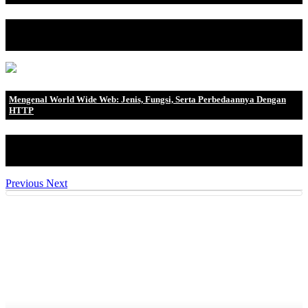
Android Android 13 adalah sistem operasi paling baru yang
sedan.
Mengenal World Wide Web: Jenis, Fungsi, Serta Perbedaannya Dengan
HTTP
Bagi anda yang sering menggunakan internet pasti sudah tidak
asing lagi dengan i.
Previous
Next