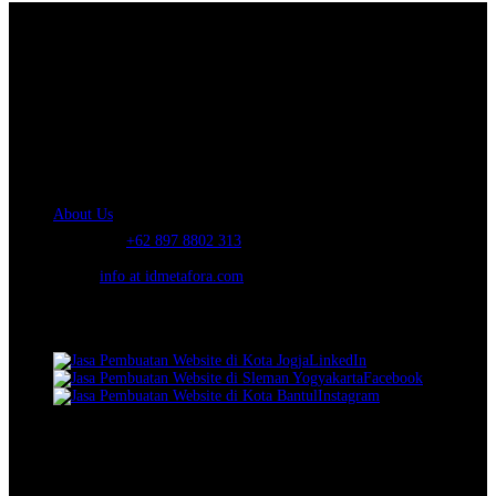
About Us.
IDMETAFORA
is ERP Software Company, our main business is Custom
ERP Development.
PT Metafora Indonesia Teknologi (IDMETAFORA™) © 2014-2026
Our Company
About Us
Telephone:
+62 897 8802 313
Email:
info at idmetafora.com
Our Social Media.
LinkedIn
Facebook
Instagram
© 2014-2026 PT Metafora Indonesia Teknologi (IDMETAFORA ©
).
Page rendered in
2.4847
seconds.