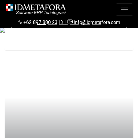
+62 897 880 2313
|
info@idmetafora.com
Previous
Next