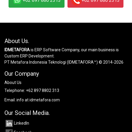
+62 897 880 2313
+62 897 880 2313
About Us.
IDMETAFORA
is ERP Software Company, our main business is
Custom ERP Development.
PT Metafora Indonesia Teknologi (IDMETAFORA™) © 2014-2026
Our Company
About Us
Telephone:
+62 897 8802 313
Email:
info at idmetafora.com
Our Social Media.
LinkedIn