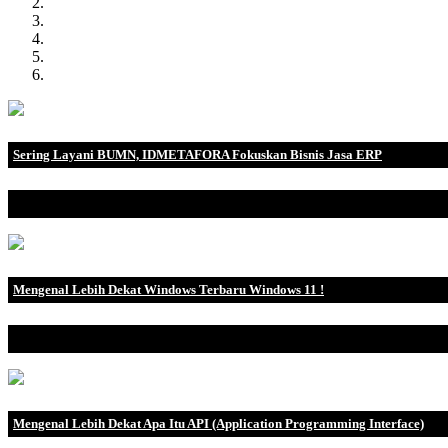
Sering Layani BUMN, IDMETAFORA Fokuskan Bisnis Jasa ERP
IDMETAFORA dengan begitu banyak pengalaman baik di perusahaa
Mengenal Lebih Dekat Windows Terbaru Windows 11 !
Mengenal Windows 11 Menurut situs PCMag, Windows 11 adalah p
Mengenal Lebih Dekat Apa Itu API (Application Programming Interface)