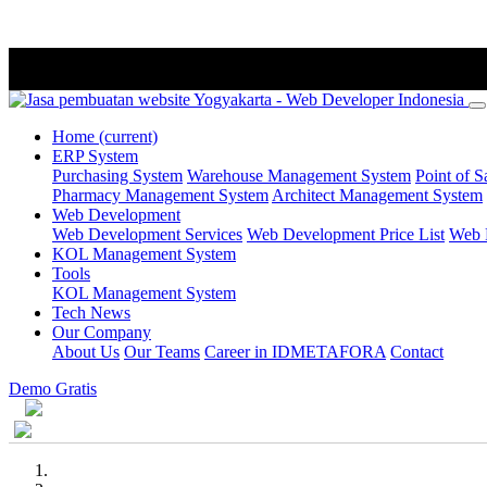
Home
(current)
ERP System
Purchasing System
Warehouse Management System
Point of S
Pharmacy Management System
Architect Management System
Web Development
Web Development Services
Web Development Price List
Web P
KOL Management System
Tools
KOL Management System
Tech News
Our Company
About Us
Our Teams
Career in IDMETAFORA
Contact
Demo Gratis