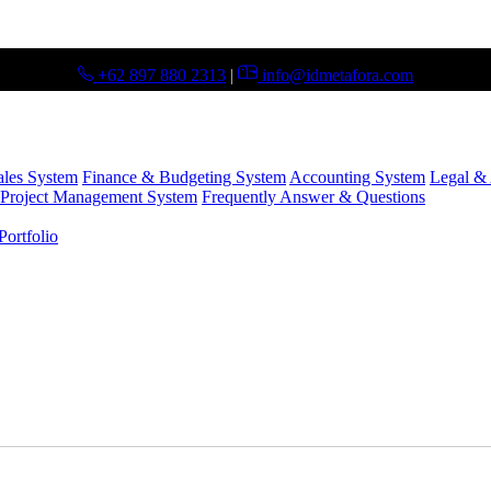
+62 897 880 2313
|
info@idmetafora.com
ales System
Finance & Budgeting System
Accounting System
Legal & 
Project Management System
Frequently Answer & Questions
ortfolio