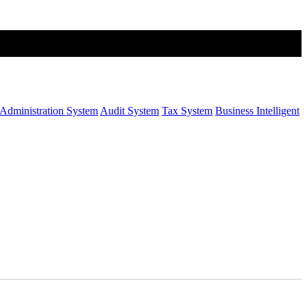
Administration System
Audit System
Tax System
Business Intelligent