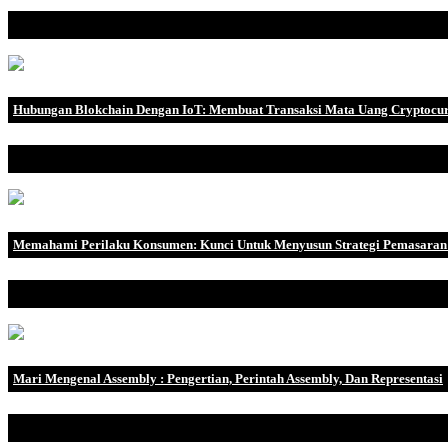
API secara sederhana sebuah aplikasi yang membantu programmer d
Hubungan Blokchain Dengan IoT: Membuat Transaksi Mata Uang Cryptocu
Dalam era digital yang semakin maju, teknologi Blockchain dan Inter
Memahami Perilaku Konsumen: Kunci Untuk Menyusun Strategi Pemasaran
Dalam dunia bisnis yang semakin kompetitif, memahami perilaku ko
Mari Mengenal Assembly : Pengertian, Perintah Assembly, Dan Representasi
Assembly umumnya dikenal sebagai bahasa rakitan atau assembly l