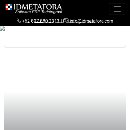
+62 897 880 2313
|
info@idmetafora.com
Previous
Next