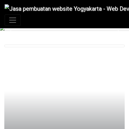
+62 897 880 2313
|
info@idmetafora.com
Previous
Next