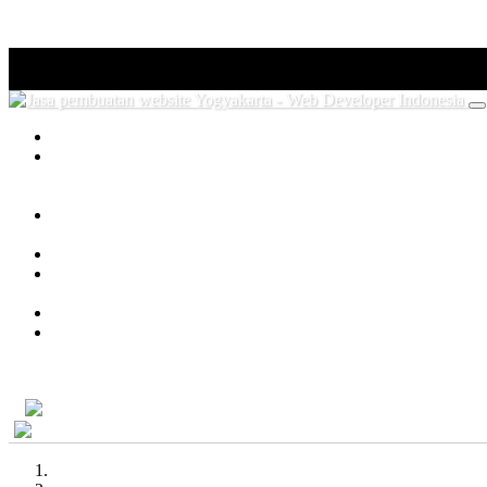
Home
(current)
ERP System
Purchasing System
Warehouse Management System
Point of S
Pharmacy Management System
Architect Management System
Web Development
Web Development Services
Web Development Price List
Web P
KOL Management System
Tools
KOL Management System
Tech News
Our Company
About Us
Our Teams
Career in IDMETAFORA
Contact
Demo Gratis