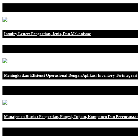
Dalam dunia bisnis yang terus berkembang dan berubah dengan cepat,
Inquiry Letter: Pengertian, Jenis, Dan Mekanisme
Seseorang akan menulis surat permintaan saat ingin menerima inform
Meningkatkan Efisiensi Operasional Dengan Aplikasi Inventory Terintegrasi
Pengertian Aplikasi Inventory Aplikasi inventory adalah perangkat l
Manajemen Bisnis : Pengertian, Fungsi, Tujuan, Komponen Dan Perencanaa
Manajemen Bisnis adalah proses pengelolaan sumber daya bisnis de