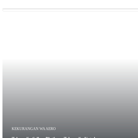
Previous
Next
KEKURANGAN WA AERO