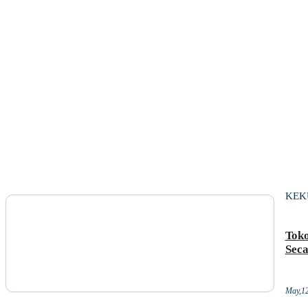
KEK
Toko
Seca
May,1