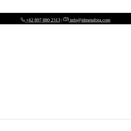
+62 897 880 2313
|
info@idmetafora.com
ales System
Finance & Budgeting System
Accounting System
Legal & 
Project Management System
Frequently Answer & Questions
ortfolio