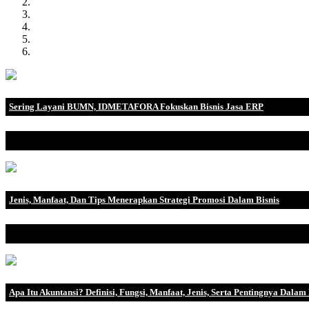
Sering Layani BUMN, IDMETAFORA Fokuskan Bisnis Jasa ERP
IDMETAFORA dengan begitu banyak pengalaman baik di perusahaa
Jenis, Manfaat, Dan Tips Menerapkan Strategi Promosi Dalam Bisnis
Bagaimana strategi promosi yang tepat untuk menarik pelanggan Di e
Apa Itu Akuntansi? Definisi, Fungsi, Manfaat, Jenis, Serta Pentingnya Dalam 